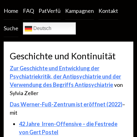
Home
FAQ
PatVerfü
Kampagnen
Kontakt
Suche
Deutsch
Geschichte und Kontinuität
Zur Geschichte und Entwicklung der
Psychiatriekritik, der Antipsychiatrie und der
Verwendung des Begriffs Antipsychiatrie
von
Sylvia Zeller
Das Werner-Fuß-Zentrum ist eröffnet (2022)
–
mit
42 Jahre Irren-Offensive – die Festrede
von Gert Postel