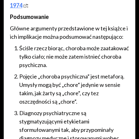
1974
:
Podsumowanie
Główne argumenty przedstawione w tej książce i
ich implikacje można podsumować następująco:
Ściśle rzecz biorąc, choroba może zaatakować
tylko ciało; nie może zatem istnieć choroba
psychiczna.
Pojęcie „choroba psychiczna“ jest metaforą.
Umysły mogą być „chore“ jedynie w sensie
takim, jak żarty są „chore“, czy tez
oszczędności są „chore“.
Diagnozy psychiatryczne są
stygmatyzującymi etykietami
sformułowanymi tak, aby przypominały
diagnozy medyczne i stosowanymi wobec