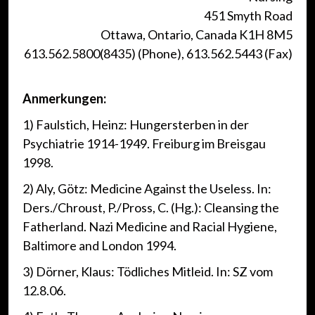
451 Smyth Road
Ottawa, Ontario, Canada K1H 8M5
613.562.5800(8435) (Phone), 613.562.5443 (Fax)
Anmerkungen:
1) Faulstich, Heinz: Hungersterben in der
Psychiatrie 1914-1949. Freiburg im Breisgau
1998.
2) Aly, Götz: Medicine Against the Useless. In:
Ders./Chroust, P./Pross, C. (Hg.): Cleansing the
Fatherland. Nazi Medicine and Racial Hygiene,
Baltimore and London 1994.
3) Dörner, Klaus: Tödliches Mitleid. In: SZ vom
12.8.06.