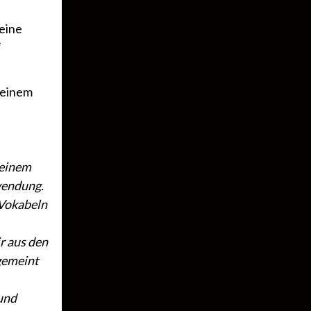
keine
“
 einem
 einem
wendung.
 Vokabeln
r aus den
 gemeint
 und