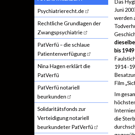
Das Hygi
Juni 200
Psychiatrierecht.de
werden a
Rechtliche Grundlagen der
Todverhu
Zwangspsychiatrie
Geschich
dieselbe
PatVerfü – die schlaue
bis 194
Patientenverfügung
Faulstic
Nina Hagen erklärt die
1914 -1
Besatzun
PatVerfü
Film „Si
PatVerfü notariell
Im gesam
beurkunden
höchsten
Solidaritätsfonds zur
Internie
Verteidigung notariell
die Ster
durchsch
beurkundeter PatVerfü
gegenübe