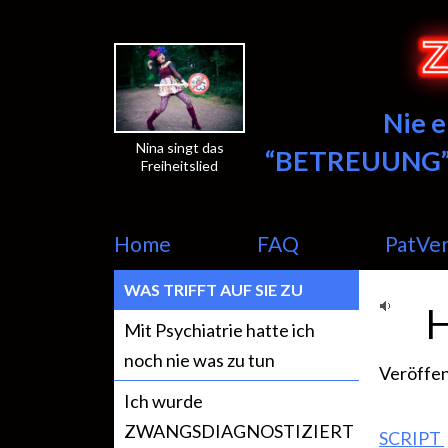
Nie 
Nina singt das
“BETREUUNG”
Freiheitslied
Home
FAQ
PatVe
WAS TRIFFT AUF SIE ZU
Mit Psychiatrie hatte ich
noch nie was zu tun
Veröffen
Ich wurde
ZWANGSDIAGNOSTIZIERT
SCRIPT