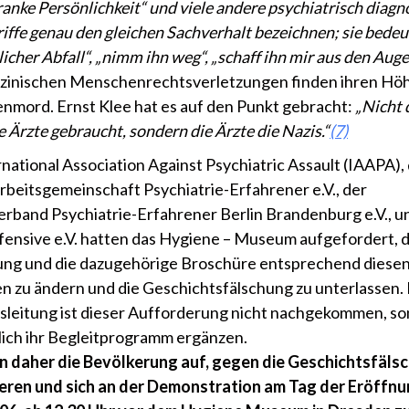
kranke Persönlichkeit“ und viele andere psychiatrisch diagn
iffe genau den gleichen Sachverhalt bezeichnen; sie bede
cher Abfall“, „nimm ihn weg“, „schaff ihn mir aus den Auge
zinischen Menschenrechtsverletzungen finden ihren Hö
nmord. Ernst Klee hat es auf den Punkt gebracht:
„Nicht 
e Ärzte gebraucht, sondern die Ärzte die Nazis.“
(7)
rnational Association Against Psychiatric Assault (IAAPA), 
beitsgemeinschaft Psychiatrie-Erfahrener e.V., der
rband Psychiatrie-Erfahrener Berlin Brandenburg e.V., u
fensive e.V. hatten das Hygiene – Museum aufgefordert, d
ung und die dazugehörige Broschüre entsprechend diese
n zu ändern und die Geschichtsfälschung zu unterlassen.
eitung ist dieser Aufforderung nicht nachgekommen, s
iglich ihr Begleitprogramm ergänzen.
n daher die Bevölkerung auf, gegen die Geschichtsfäls
eren und sich an der Demonstration am Tag der Eröffnu