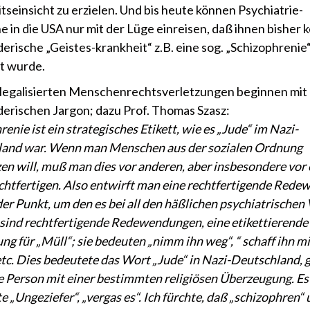
tseinsicht zu erzielen. Und bis heute können Psychiatrie-
e in die USA nur mit der Lüge einreisen, daß ihnen bisher 
erische „Geistes-krankheit“ z.B. eine sog. „Schizophrenie
rt wurde.
e legalisierten Menschenrechtsverletzungen beginnen mit
erischen Jargon; dazu Prof. Thomas Szasz:
enie ist ein strategisches Etikett, wie es „Jude“ im Nazi-
and war. Wenn man Menschen aus der sozialen Ordnung
en will, muß man dies vor anderen, aber insbesondere vor
echtfertigen. Also entwirft man eine rechtfertigende Rede
 der Punkt, um den es bei all den häßlichen psychiatrischen
e sind rechtfertigende Redewendungen, eine etikettierende
ng für „Müll“; sie bedeuten „nimm ihn weg“, “ schaff ihn mi
etc. Dies bedeutete das Wort „Jude“ in Nazi-Deutschland,
e Person mit einer bestimmten religiösen Überzeugung. Es
 „Ungeziefer“, „vergas es“. Ich fürchte, daß „schizophren“