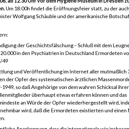
06, ab 12.30 Uhr vor dem Hygiene Museum in Dresden z
en.
Um 18:00h findet die Eröffnungsfeier statt, zu der auc
ister Wolfgang Schäuble und der amerikanische Botscha
.
ern:
digung der Geschichtsfälschung – Schluß mit dem Leugn
 20.000 in den Psychiatrien in Deutschland Ermordeten v
/49
ttlung und Veröffentlichung im Internet aller mutmaßlich
n der Opfer des systematischen ärztlichen Massenmord
-1949, so daß Angehörige von dem wahren Schicksal ihrer
lienmitglieder überhaupt etwas erfahren können und das
rmindeste an Würde der Opfer wiederhergestellt wird, in
nehmbar wird, daß die Ermordeten existierten und eine
en.
ntliche Anerkennung, dass die internationale wie insbeso