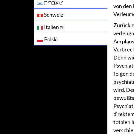
עברית
von den 
Verleum
Schweiz
Zurück 
Italien
verleug
Polski
Am plaus
Verbrech
Denn wie
Psychiat
folgen d
psychiat
wird. De
bewußtse
Psychiat
direktem
totalen I
verschie