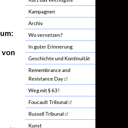
ENGLISH VERSION
Kampagnen
Archiv
eum:
Wo vernetzen?
In guter Erinnerung
 von
Geschichte und Kontinuität
Remembrance and
Resistance Day
Weg mit § 63 !
Foucault Tribunal
Russell Tribunal
Kunst