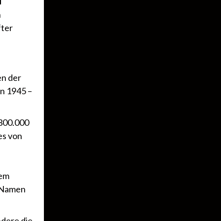
u
h
fter
en der
on 1945 –
 300.000
es von
dem
n Namen
ndere die