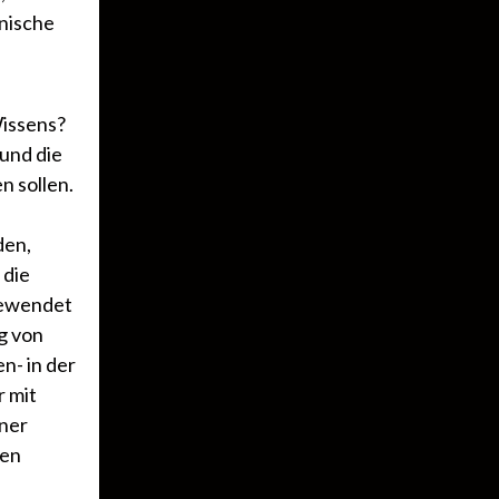
nische
issens?
 und die
 sollen.
den,
 die
ngewendet
g von
- in der
 mit
iner
sen