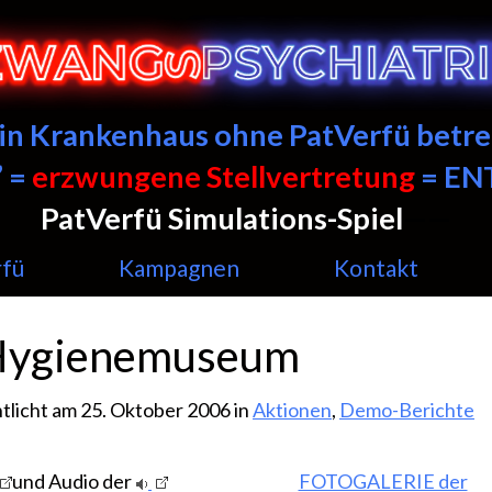
ein Krankenhaus ohne PatVerfü betre
 =
erzwungene Stellvertretung
= E
PatVerfü Simulations-Spiel
——
rfü
Kampagnen
Kontakt
Hygienemuseum
tlicht am 25. Oktober 2006 in
Aktionen
,
Demo-Berichte
und Audio der
FOTOGALERIE der