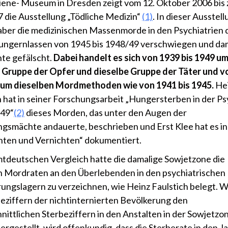
ene- Museum in Dresden zeigt vom 12. Oktober 2006 bis 
7 die Ausstellung „Tödliche Medizin“
(1)
. In dieser Ausstel
ber die medizinischen Massenmorde in den Psychiatrien 
ngernlassen von 1945 bis 1948/49 verschwiegen und dam
te gefälscht.
Dabei handelt es sich von 1939 bis 1949 u
 Gruppe der Opfer und dieselbe Gruppe der Täter und v
9 um dieselben Mordmethoden wie von 1941 bis 1945.
He
h hat in seiner Forschungsarbeit „Hungersterben in der Ps
949“
(2)
dieses Morden, das unter den Augen der
gsmächte andauerte, beschrieben und Erst Klee hat es i
chten und Vernichten“ dokumentiert.
tdeutschen Vergleich hatte die damalige Sowjetzone die
 Mordraten an den Überlebenden in den psychiatrischen
rungslagern zu verzeichnen, wie Heinz Faulstich belegt.
beziffern der nichtinternierten Bevölkerung den
nittlichen Sterbeziffern in den Anstalten in der Sowjetzo
rgestellt, wird offenkundig, dass die Sterberate in den J