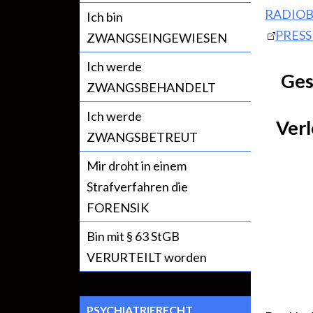
RADIOB
Ich bin
PRES
ZWANGSEINGEWIESEN
Ich werde
Ges
ZWANGSBEHANDELT
Ich werde
Ver
ZWANGSBETREUT
Mir droht in einem
Strafverfahren die
FORENSIK
Bin mit § 63 StGB
VERURTEILT worden
PSYCHIATRIERECHT