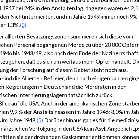
 1947 bei 24% in den Anstalten lag, dagegen waren es 2,1
 den Nichtinternierten, und im Jahre 1949 immer noch 9%
er 1,3%.
(3)
ier allierten Besatzungszonen summieren sich diese vom
schen Personal begangenen Morde zu über 20 000 Opfern 
 1946 bis 1948/49, also nach dem Ende der Naziherrschaft
szugehen, daß es sich um weitaus mehr Opfer handelt. Di
ung der Forschung auf diesem Gebiet steht noch aus.
sind die Allierten Befreier, denn nach einigen Jahren gin
n Regierungen in Deutschland die Mordraten in den
rischen Internierungslagern tatsächlich zurück.
Blick auf die USA. Auch in der amerikanischen Zone starben
rien 9,9 % der Anstaltsinsassen im Jahre 1946; 8,0% im Ja
 im Jahre 1948.
(5)
Darüber hinaus gab es für die medizini
r ärztlichen Verfolgung in den USA kein Asyl. Angeblich „
 hätten sie der drohenden Gaskammer entkommen können