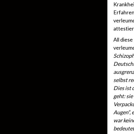
Krankhei
Erfahren
verleumd
attestie
All dies
verleumd
Schizophr
Deutschl
ausgrenz
selbst r
Dies ist
geht: si
Verpacku
Augen“, 
war kein
bedeutete