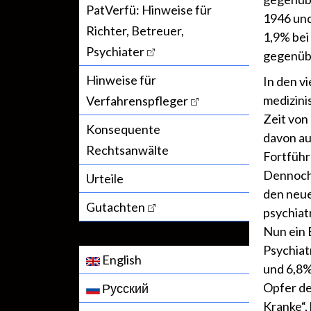
PatVerfü: Hinweise für
1946 und
Richter, Betreuer,
1,9% bei
Psychiater
gegenüb
Hinweise für
In den v
medizini
Verfahrenspfleger
Zeit von
Konsequente
davon au
Rechtsanwälte
Fortführ
Dennoch 
Urteile
den neue
Gutachten
psychiat
Nun ein 
Psychiat
English
und 6,8%
Opfer de
Русский
Kranke“,