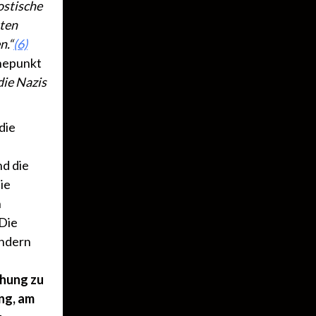
ostische
uten
n.“
(6)
hepunkt
die Nazis
die
nd die
ie
n
 Die
ondern
chung zu
ng, am