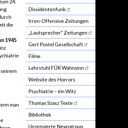
zum 24.
lung
Dissidentenfunk
durch
Irren-Offensive Zeitungen
it die
m
„Lautsprecher“ Zeitungen
on 1945
Gert Postel Gesellschaft
inz
ychiatrie
Filme
Lehrstuhl FÜR Wahnsinn
n seinem
Website des Horrors
Psychiatrie – ein Witz
Thomas Szasz Texte
 Wenn man
Bibliothek
ne
Unzensierte Newsgroup
ahren