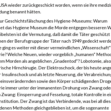
USA wieder zurückgeschickt worden, wenn sie ihre medizi
dung benannt hätten.
zur Geschichtsfälschung des Hygiene-Museums: Warum
net das Hygiene Museum die Morde entgegen besseren W
ibelsten ist die Vermutung, daß damit die Täter geschützt
en der Berufsgruppe der Täter nach 1949 gedeckt werden
 ging es weiter mit dieser vermeindlichen „Wissenschaft“
rie? Welche Neuen, wieder vorgeblich „humanen“ Metho
em Morden als angeblichen „Gnadentod“? Lobotomie, also
rische Hirnchirugie. Der Elektroschock, der bis heute a
r Insulinschock und als letzte Neuerung, die Verabreichun
insverändernden sowie den Körper schädigenden Drogen
rie immer unter der immanenten Drohung von Zwang oder
 Zwang: Einsperrung und Fesselung, totale Kontrolle in e
nstitution. Der Zwang ist das Verbindende, was bei all die
denen Methoden gleichgeblieben ist, um die sogenannte