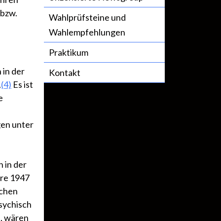
 bzw.
Wahlprüfsteine und
Wahlempfehlungen
Praktikum
in der
Kontakt
.
(4)
Es ist
e
gen unter
 in der
hre 1947
schen
psychisch
, wären