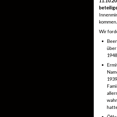
11.10.20
beteilig
Innenmin
kommen
Wir ford
Been
über
1948
Ermi
Name
1939
Fami
alle
wahr
hatt
Öffe