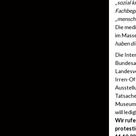
„sozial 
Fachbegr
„menschli
Die medi
im Masse
haben di
Die Inte
Bundesar
Landesve
Irren-Of
Ausstell
Tatsache
Museumsl
will led
Wir rufe
protesti