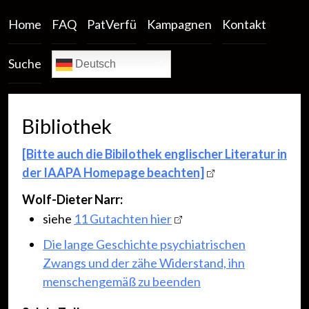
Home
FAQ
PatVerfü
Kampagnen
Kontakt
Suche
Deutsch
Bibliothek
[Bitte auch die Bibilothek englischer Literatur in
der IAAPA Homepage beachten]
Wolf-Dieter Narr:
siehe
11 Gutachten hier
Die lange Geschichte psychiatrischen
Zwangs und der zähe Widerstand, ihn
menschengemäß zu beenden