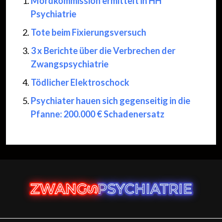
Mordkommission ermittelt in HH
Psychiatrie
Tote beim Fixierungsversuch
3 x Berichte über die Verbrechen der
Zwangspsychiatrie
Tödlicher Elektroschock
Psychiater hauen sich gegenseitig in die
Pfanne: 200.000 € Schadenersatz