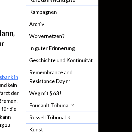
Kampagnen
Archiv
dann,
Wo vernetzen?
ur
In guter Erinnerung
Geschichte und Kontinuität
Remembrance and
sbank in
Resistance Day
nd kein
farzt der
Weg mit § 63 !
 Bremen.
Foucault Tribunal
 für die
 kann
Russell Tribunal
ng zu
Kunst