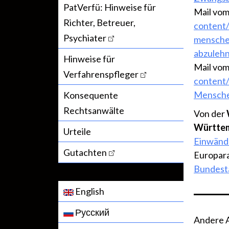
PatVerfü: Hinweise für
Mail vom
Richter, Betreuer,
content
Psychiater
mensche
abzuleh
Hinweise für
Mail vom
Verfahrenspfleger
content
Mensche
Konsequente
Rechtsanwälte
Von der
Württe
Urteile
Einwände
Gutachten
Europar
Bundest
English
Русский
Andere Ar