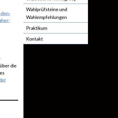
Wahlprüfsteine und
-den-
Wahlempfehlungen
aher-
Praktikum
Kontakt
-
 über die
es
der