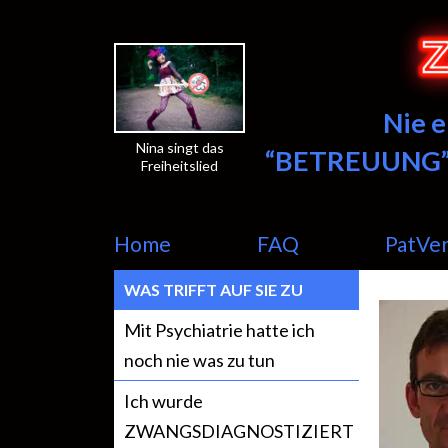
Nie 
Nina singt das
“BETREUUNG”
Freiheitslied
Home
FAQ
PatVe
WAS TRIFFT AUF SIE ZU
Mit Psychiatrie hatte ich
noch nie was zu tun
Ich wurde
ZWANGSDIAGNOSTIZIERT