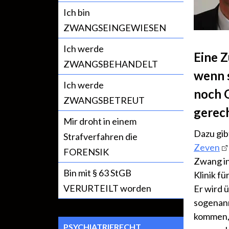
Ich bin
ZWANGSEINGEWIESEN
Ich werde
Eine Z
ZWANGSBEHANDELT
wenn s
Ich werde
noch 
ZWANGSBETREUT
gerech
Mir droht in einem
Dazu gib
Strafverfahren die
Zeven
FORENSIK
Zwang in
Bin mit § 63 StGB
Klinik f
VERURTEILT worden
Er wird 
sogenann
kommen, 
PSYCHIATRIERECHT