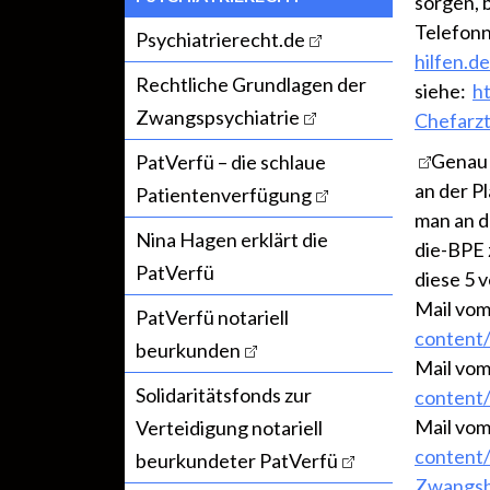
sorgen, 
Telefon
Psychiatrierecht.de
hilfen.de
Rechtliche Grundlagen der
siehe:
h
Zwangspsychiatrie
Chefarzt
Genau 
PatVerfü – die schlaue
an der P
Patientenverfügung
man an d
Nina Hagen erklärt die
die-BPE 
PatVerfü
diese 5 
Mail vom
PatVerfü notariell
content
beurkunden
Mail vom
Solidaritätsfonds zur
content
Mail vom
Verteidigung notariell
content
beurkundeter PatVerfü
Zwangsb