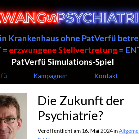
ein Krankenhaus ohne PatVerfü betre
 =
erzwungene Stellvertretung
= E
PatVerfü Simulations-Spiel
——
rfü
Kampagnen
Kontakt
Die Zukunft der
Psychiatrie?
Veröffentlicht am 16. Mai 2024 in
Allgeme