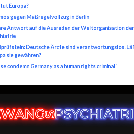
tut Europa?
mos gegen Maßregelvollzug in Berlin
re Antwort auf die Ausreden der Weltorganisation der
hiatrie
prüfstein: Deutsche Ärzte sind verantwortungslos. Lä
pa sie gewähren?
ase condemn Germany as a human rights criminal‘