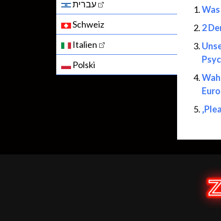
עברית
Was 
Schweiz
2 De
Italien
Unse
Psyc
Polski
Wahl
Euro
‚Ple