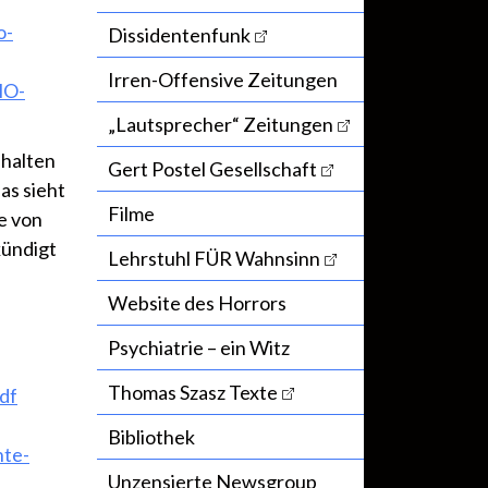
o-
Dissidentenfunk
Irren-Offensive Zeitungen
HO-
„Lautsprecher“ Zeitungen
 halten
Gert Postel Gesellschaft
as sieht
Filme
e von
kündigt
Lehrstuhl FÜR Wahnsinn
Website des Horrors
Psychiatrie – ein Witz
Thomas Szasz Texte
df
Bibliothek
te-
Unzensierte Newsgroup