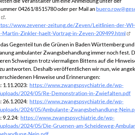
bitten die Veranstalter um eine Anmeldung unter der
nummer 04261/8515780 oder per Mail an
buero.row@ges
.
ttps://www.zevener-zeitung.de/Zeven/Leitlinien-der-W
-Martin-Zinkler-haelt-Vortrag-in-Zeven-209499.html
das Gegenteil tun die Grünen in Baden Württemberg und
lanung ambulanter Zwangsbehandlung immer noch fest. D
eren Schweigen trotz viermaligen Bittens auf die Hinweis
zu antworten. Deshalb veröffentlichen wir nun, wie ange
verschiedenen Hinweise und Erinnerungen:
: 1.11.2023:
https://www.zwangspsychiatrie.de/wp-
/uploads/2024/05/Re-Demonstration-in-Zwiefalten.pdf
: 26.1.2024:
https://www.zwangspsychiatrie.de/wp-
/uploads/2024/05/Ambulante-Zwangsbehandlung-Nein.p
: 9.2.24:
https://www.zwangspsychiatrie.de/wp-
/uploads/2024/05/Die-Gruenen-am-Scheideweg-Ambulan
ehandlung-Nein.pdf