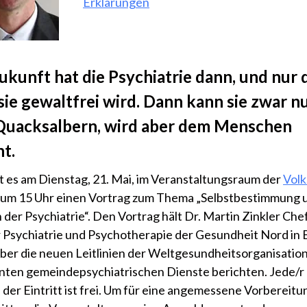
Erklärungen
ukunft hat die Psychiatrie dann, und nur 
ie gewaltfrei wird.
Dann kann sie zwar n
Quacksalbern, wird aber dem Menschen
t.
t es am Dienstag, 21. Mai, im Veranstaltungsraum der
Volk
um 15 Uhr einen Vortrag zum Thema „Selbstbestimmung u
 der Psychiatrie“. Den Vortrag hält Dr. Martin Zinkler Che
ür Psychiatrie und Psychotherapie der Gesundheit Nord in
über die neuen Leitlinien der Weltgesundheitsorganisation
ten gemeindepsychiatrischen Dienste berichten. Jede/r
der Eintritt ist frei. Um für eine angemessene Vorbereitu