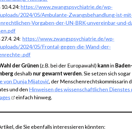
 10.4.24:
https://www.zwangspsychiatrie.de/wp-
/uploads/2024/05/Ambulante-Zwangsbehandlung-ist-mit
nrechtlichen-Vorgaben-der-UN-BRK-unvereinbar-und-d
nen.pdf
 27.4. 24:
https://www.zwangspsychiatrie.de/wp-
/uploads/2024/05/Frontal-gegen-die-Wand-der-
nrechte-.pdf
Wahl der Grünen
(z.B. bei der Europawahl)
kann
in
Baden
mberg
deshalb
nur gewarnt werden
. Sie setzen sich sogar
 von Dunja Mijatović
, der Menschenrechtskommissarin d
ates und den
Hinweisen des wissenschaftlichen Dienstes 
ages
einfach hinweg.
tikel, die Sie ebenfalls interessieren könnten: