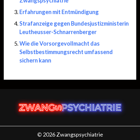
Zwangspsychiatrie
Erfahrungen mit Entmündigung
Strafanzeige gegen Bundesjustizministerin
Leutheusser-Schnarrenberger
Wie die Vorsorgevollmacht das
Selbstbestimmungsrecht umfassend
sichern kann
© 2026 Zwangspsychiatrie