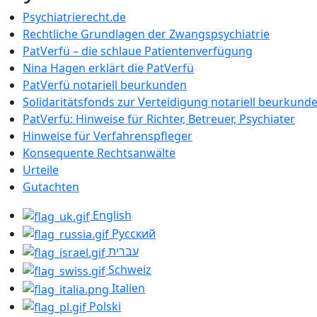
Psychiatrierecht.de
Rechtliche Grundlagen der Zwangspsychiatrie
PatVerfü – die schlaue Patientenverfügung
Nina Hagen erklärt die PatVerfü
PatVerfü notariell beurkunden
Solidaritätsfonds zur Verteidigung notariell beurkund
PatVerfü: Hinweise für Richter, Betreuer, Psychiater
Hinweise für Verfahrenspfleger
Konsequente Rechtsanwälte
Urteile
Gutachten
English
Русский
עברית
Schweiz
Italien
Polski