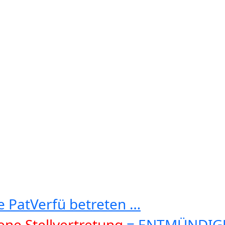
e PatVerfü betreten …
ne Stellvertretung
= ENTMÜNDI