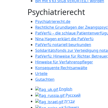
Bin mit § 63 StGB VERURTEILT worden
Psychiatrierecht
Psychiatrierecht.de
Rechtliche Grundlagen der Zwangspsych
PatVerfü – die schlaue Patientenverfüg
Nina Hagen erklärt die PatVerfü
PatVerfü notariell beurkunden
Solidaritätsfonds zur Verteidigung nota
PatVerfü: Hinweise für Richter, Betreuer
Hinweise für Verfahrenspfleger
Konsequente Rechtsanwälte
Urteile
Gutachten
English
Русский
עברית
Schweiz