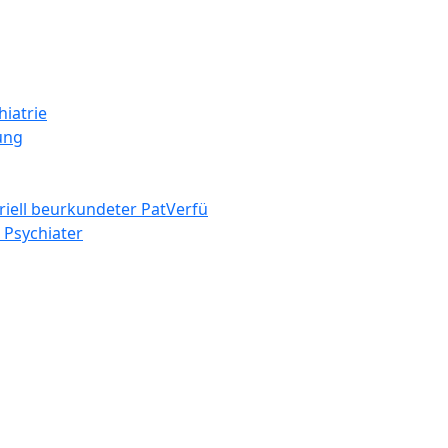
iatrie
ung
riell beurkundeter PatVerfü
, Psychiater