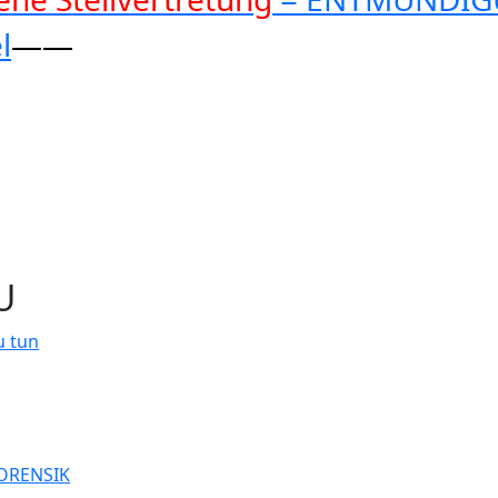
l
——
U
u tun
FORENSIK