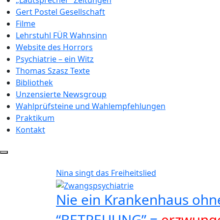
„Lautsprecher“ Zeitungen
Gert Postel Gesellschaft
Filme
Lehrstuhl FÜR Wahnsinn
Website des Horrors
Psychiatrie – ein Witz
Thomas Szasz Texte
Bibliothek
Unzensierte Newsgroup
Wahlprüfsteine und Wahlempfehlungen
Praktikum
Kontakt
Nina singt das Freiheitslied
Nie ein Krankenhaus ohn
“BETREUUNG” =
erzwunge