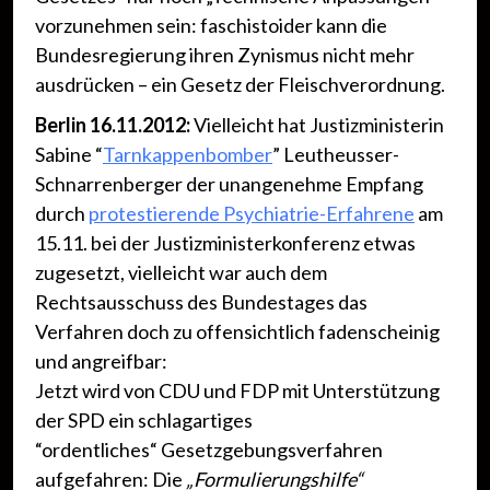
vorzunehmen sein: faschistoider kann die
Bundesregierung ihren Zynismus nicht mehr
ausdrücken – ein Gesetz der Fleischverordnung.
Berlin 16.11.2012:
Vielleicht hat Justizministerin
Sabine “
Tarnkappenbomber
” Leutheusser-
Schnarrenberger der unangenehme Empfang
durch
protestierende Psychiatrie-Erfahrene
am
15.11. bei der Justizministerkonferenz etwas
zugesetzt, vielleicht war auch dem
Rechtsausschuss des Bundestages das
Verfahren doch zu offensichtlich fadenscheinig
und angreifbar:
Jetzt wird von CDU und FDP mit Unterstützung
der SPD ein schlagartiges
“ordentliches“ Gesetzgebungsverfahren
aufgefahren: Die
„Formulierungshilfe“