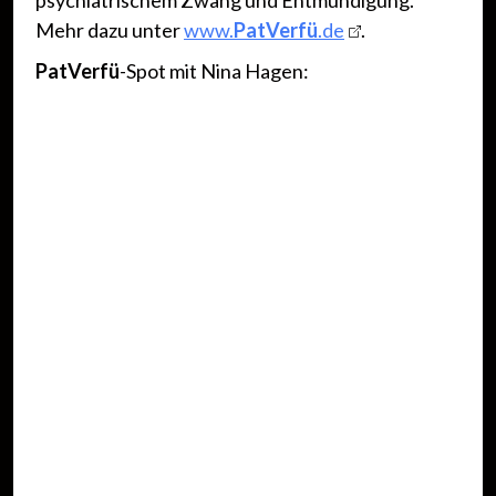
psychiatrischem Zwang und Entmündigung.
Mehr dazu unter
www.
PatVerfü
.de
.
PatVerfü
-Spot mit Nina Hagen: