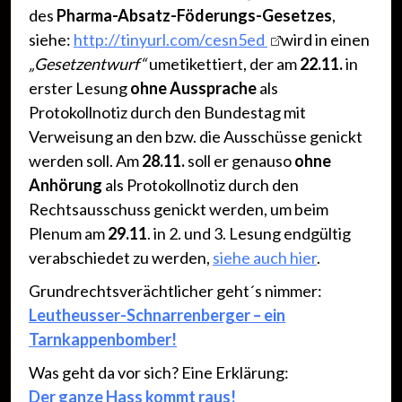
des
Pharma-Absatz-Föderungs-Gesetzes
,
siehe:
http://tinyurl.com/cesn5ed
wird in einen
„Gesetzentwurf“
umetikettiert, der am
22.11.
in
erster Lesung
ohne Aussprache
als
Protokollnotiz durch den Bundestag mit
Verweisung an den bzw. die Ausschüsse genickt
werden soll. Am
28.11.
soll er genauso
ohne
Anhörung
als Protokollnotiz durch den
Rechtsausschuss genickt werden, um beim
Plenum am
29.11
. in 2. und 3. Lesung endgültig
verabschiedet zu werden,
siehe auch hier
.
Grundrechtsverächtlicher geht´s nimmer:
Leutheusser-Schnarrenberger – ein
Tarnkappenbomber!
Was geht da vor sich? Eine Erklärung:
Der ganze Hass kommt raus!