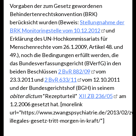
Vorgaben der zum Gesetz gewordenen
Behindertenrechtskonvention (BRK)
berücksicht wurden (Beweis:
Stellungnahme der
BRK Monitoringstelle vom 10.12.2012
und
Erklärung des UN-Hochkommissariats für
Menschenrechte vom 26.1.2009, Artikel 48. und
49.), noch die Bedingungen erfüllt werden, die
das Bundesverfassungsgericht (BVerfG) in den
beiden Beschlüssen
2 BvR 882/09
vom
23.3.2011 und
2 BvR 633/11
vom 12.10.2011
und der Bundesgerichtshof (BGH) in seinem
obiter dictum
“Rezepturteil”
XII ZB 236/05
am
1.2.2006 gesetzt hat. [morelink
url=“https://www.zwangspsychiatrie.de/2013/02/z
illegales-gesetz-tritt-morgen-in-kraft/“]