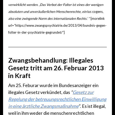
verwirklicht werden. ‚Das Verbot der Folter ist eines der wenigen
absoluten und unveräußerlichen Menschenrechte, ein
ius cogens
,
also eine zwingende Norm des internationalen Rechts.‘ “
[morelink
url=“https://www.zwangspsychiatrie.de/2013/04/bundnis-gegen-
folter-in-der-psychiatrie-gegrundet/“]
Zwangsbehandlung: Illegales
Gesetz tritt am 26. Februar 2013
in Kraft
Am 25. Feburar wurde im Bundesanzeiger ein
illegales Gesetz verkündet, das
“
Gesetz zur
Regelung der betreuungsrechtlichen Einwilligung
in eine ärztliche Zwangsmaßnahme
“
. Es ist illegal,
weil in ihm weder die menschenrechtlichen