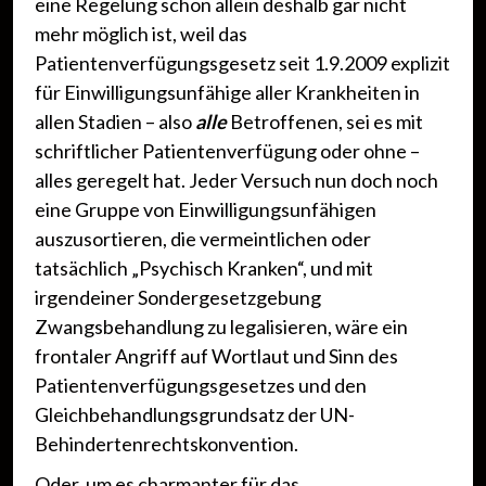
eine Regelung schon allein deshalb gar nicht
mehr möglich ist, weil das
Patientenverfügungsgesetz seit 1.9.2009 explizit
für Einwilligungsunfähige aller Krankheiten in
allen Stadien – also
alle
Betroffenen, sei es mit
schriftlicher Patientenverfügung oder ohne –
alles geregelt hat. Jeder Versuch nun doch noch
eine Gruppe von Einwilligungsunfähigen
auszusortieren, die vermeintlichen oder
tatsächlich „Psychisch Kranken“, und mit
irgendeiner Sondergesetzgebung
Zwangsbehandlung zu legalisieren, wäre ein
frontaler Angriff auf Wortlaut und Sinn des
Patientenverfügungsgesetzes und den
Gleichbehandlungsgrundsatz der UN-
Behindertenrechtskonvention.
Oder, um es charmanter für das