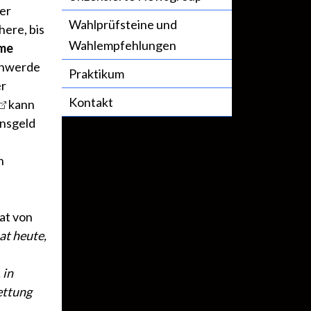
er
Wahlprüfsteine und
here, bis
Wahlempfehlungen
me
chwerde
Praktikum
er
Kontakt
kann
ensgeld
n
tat von
at heute,
 in
ettung