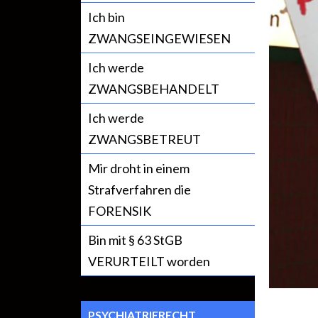
Ich bin
ZWANGSEINGEWIESEN
Ich werde
ZWANGSBEHANDELT
Ich werde
ZWANGSBETREUT
Mir droht in einem
Strafverfahren die
FORENSIK
Bin mit § 63 StGB
VERURTEILT worden
PSYCHIATRIERECHT