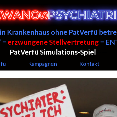
ein Krankenhaus ohne PatVerfü betre
 =
erzwungene Stellvertretung
= E
PatVerfü Simulations-Spiel
——
rfü
Kampagnen
Kontakt