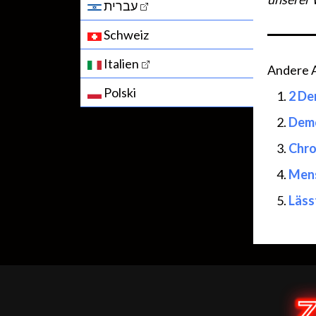
עברית
Schweiz
Italien
Andere Ar
Polski
2 De
Demo
Chro
Mens
Läss