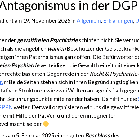
 Antagonismus in der DG
tlicht am 19. November 2025 in
Allgemein
,
Erklärungen
,
U
ner der
gewaltfreien Psychiatrie
schlafen nicht. Sie versu
ch als die angeblich
wahren
Beschützer der Geisteskranke
 zeigen ihren Paternalismus ganz offen. Die Befürworter d
eien Psychiatrie
verteidigen die Gewaltfreiheit mit einer 
nrechte basierten Gegenrede in der
Recht & Psychiatrie
r.
Beide Seiten stehen sich in ihren Begründungslogiken
ativen Strukturen wie zwei Welten antagonistisch gegen
r Berührungspunkte miteinander haben. Da hilft nur die
DGPPN
weiter. Derweil organisieren wir uns die gewaltfreie
rie mit Hilfe der PatVerfü und deren integrierter
vollmacht selber
 es am 5. Februar 2025 einen guten
Beschluss
des