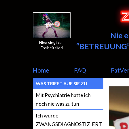
Nie 
Nina singt das
“BETREUUNG”
Freiheitslied
Home
FAQ
PatVe
WAS TRIFFT AUF SIE ZU
Mit Psychiatrie hatte ich
noch nie was zu tun
Ich wurde
ZWANGSDIAGNOSTIZIERT