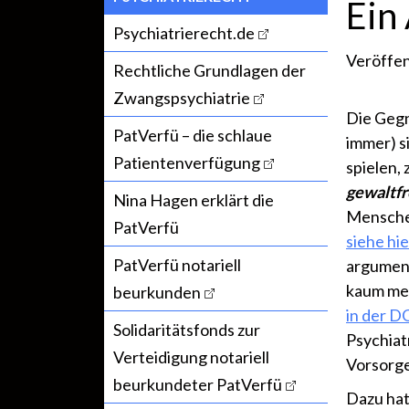
Ein
Psychiatrierecht.de
Veröffen
Rechtliche Grundlagen der
Zwangspsychiatrie
Die Geg
PatVerfü – die schlaue
immer) si
Patientenverfügung
spielen,
gewaltfr
Nina Hagen erklärt die
Mensche
PatVerfü
siehe hie
PatVerfü notariell
argument
kaum meh
beurkunden
in der 
Solidaritätsfonds zur
Psychiat
Verteidigung notariell
Vorsorge
beurkundeter PatVerfü
Dazu hat