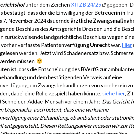
erichtshof
unter dem Zeichen
XII ZB 24/25
gegeben. D
 bestätigt, dass der die Einwilligung der Betreuerin in frü
ns 7. November 2024 dauernde
ärztliche Zwangsmaßnah
gende Beschluss des Amtsgerichts Dresden und die Bes
n zurückweisende landgerichtliche Beschluss wegen ein
vorher verfasste Patientenverfügung
Unrecht
war.
Hier
gelesen werden. Jetzt wird Schadenersatz bzw. Schmerz
 werden müssen
ten ist, dass die Entscheidung des BVerfG zur ambulante
ehandlung und dem bestätigenden Verweis auf eine
enverfügung, um Zwangsbehandlungen von vornherein zu
den, dabei eine Rolle gespielt haben könnte,
siehe hier
, Zi
d Schneider-Addae-Mensah vor einem Jahr:
Das Gericht h
len Ungemachs, auch betont, dass eine wirksame
nverfügung einer Behandlung, ob ambulant oder stationär,
ll entgegensteht. Diesen Rettungsanker müssen wir zur R
Würde und unserer Unversehrtheit nun selbst ergreifen.