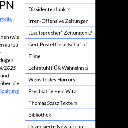
PPN
Dissidentenfunk
rteile
Irren-Offensive Zeitungen
„Lautsprecher“ Zeitungen
chen (wie
Gert Postel Gesellschaft
n auf zu
er
Filme
klugen,
 4/2025
,
Lehrstuhl FÜR Wahnsinn
 und
Website des Horrors
über, die
Spaltung
Psychiatrie – ein Witz
Thomas Szasz Texte
Bibliothek
Unzensierte Newsgroup