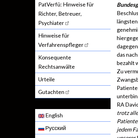
PatVerfü: Hinweise für
Bundesg
Beschluss
Richter, Betreuer,
längste
Psychiater
genehmi
Hinweise für
hiergege
Verfahrenspfleger
dagegen 
das nach
Konsequente
bezahlt
Rechtsanwälte
Zu vermu
Urteile
Zwangsb
Patient
Gutachten
unterbin
RA Davi
trotz al
English
Patiente
Русский
jedem Fa
unserer 