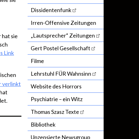
Dissidentenfunk
Irren-Offensive Zeitungen
„Lautsprecher“ Zeitungen
 hat sie
isch
Gert Postel Gesellschaft
s Link
Filme
Lehrstuhl FÜR Wahnsinn
ischen
r verlinkt
Website des Horrors
hat
Psychiatrie – ein Witz
et.
Thomas Szasz Texte
Bibliothek
Unzensierte Newsgroup