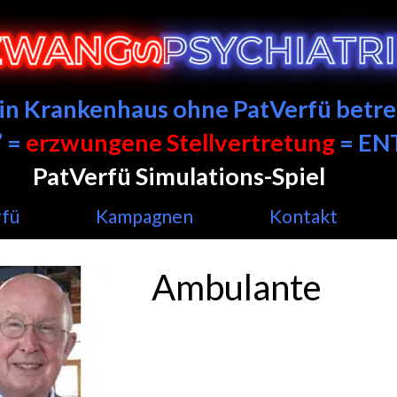
ein Krankenhaus ohne PatVerfü betre
 =
erzwungene Stellvertretung
= E
PatVerfü Simulations-Spiel
——
rfü
Kampagnen
Kontakt
Ambulante