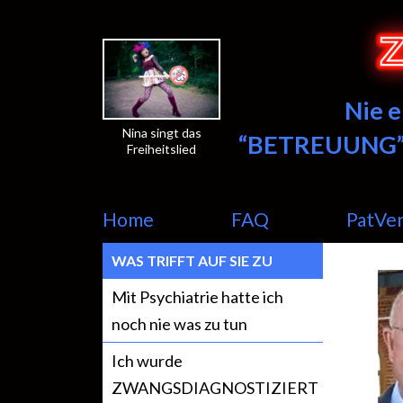
Nie 
Nina singt das
“BETREUUNG”
Freiheitslied
Home
FAQ
PatVe
WAS TRIFFT AUF SIE ZU
Mit Psychiatrie hatte ich
noch nie was zu tun
Ich wurde
ZWANGSDIAGNOSTIZIERT