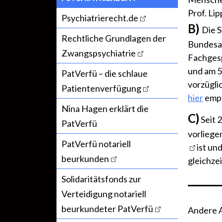
Prof. Lip
Psychiatrierecht.de
B)
Die 
Rechtliche Grundlagen der
Bundesar
Zwangspsychiatrie
Fachgesp
und am 5
PatVerfü – die schlaue
vorzügli
Patientenverfügung
hier
empf
Nina Hagen erklärt die
C)
Seit 
PatVerfü
vorliege
PatVerfü notariell
ist un
beurkunden
gleichze
Solidaritätsfonds zur
Verteidigung notariell
beurkundeter PatVerfü
Andere Ar