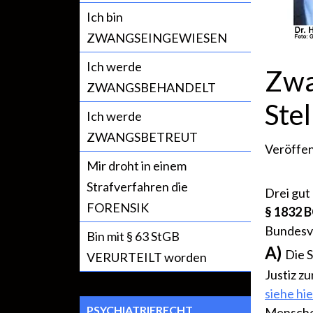
Ich bin
ZWANGSEINGEWIESEN
Ich werde
Zwa
ZWANGSBEHANDELT
Ste
Ich werde
ZWANGSBETREUT
Veröffen
Mir droht in einem
Strafverfahren die
Drei gut
FORENSIK
§ 1832 
Bundesve
Bin mit § 63 StGB
A)
Die 
VERURTEILT worden
Justiz z
siehe hie
PSYCHIATRIERECHT
Menschen