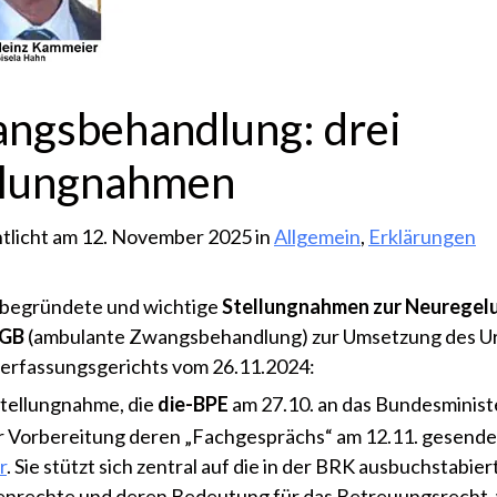
ngsbehandlung: drei
llungnahmen
tlicht am 12. November 2025 in
Allgemein
,
Erklärungen
 begründete und wichtige
Stellungnahmen zur Neuregel
BGB
(ambulante Zwangsbehandlung) zur Umsetzung des Urt
rfassungsgerichts vom 26.11.2024:
Stellungnahme, die
die-BPE
am 27.10. an das Bundesminist
ur Vorbereitung deren „Fachgesprächs“ am 12.11. gesendet
r
. Sie stützt sich zentral auf die in der BRK ausbuchstabie
rechte und deren Bedeutung für das Betreuungsrecht, 