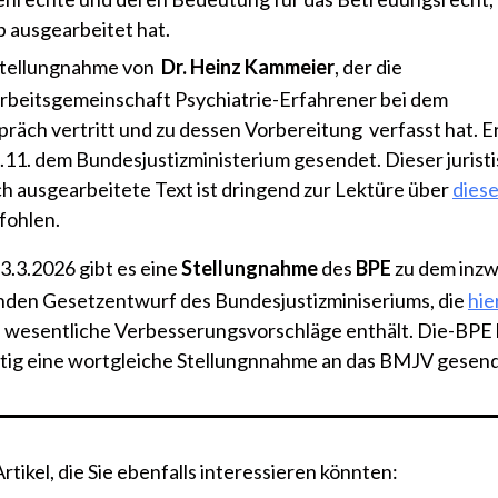
p ausgearbeitet hat.
Stellungnahme von
Dr. Heinz Kammeier
, der die
beitsgemeinschaft Psychiatrie-Erfahrener bei dem
räch vertritt und zu dessen Vorbereitung verfasst hat. Er
.11. dem Bundesjustizministerium gesendet. Dieser jurist
ch ausgearbeitete Text ist dringend zur Lektüre über
diese
ohlen.
23.3.2026 gibt es eine
Stellungnahme
des
BPE
zu dem inzw
nden Gesetzentwurf des Bundesjustizminiseriums, die
hie
d wesentliche Verbesserungsvorschläge enthält. Die-BPE 
itig eine wortgleiche Stellungnnahme an das BMJV gesend
tikel, die Sie ebenfalls interessieren könnten: