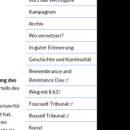
Kampagnen
Archiv
Wo vernetzen?
In guter Erinnerung
Geschichte und Kontinuität
Remembrance and
Resistance Day
ung des
eils des
Weg mit § 63 !
Foucault Tribunal
erium für
 hat,
Russell Tribunal
rten
Kunst
wie sie