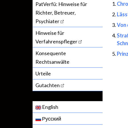
Chro
PatVerfü: Hinweise für
Richter, Betreuer,
Läss
Psychiater
Von 
Hinweise für
Stra
Verfahrenspfleger
Schn
Konsequente
Prin
Rechtsanwälte
Urteile
Gutachten
English
Русский