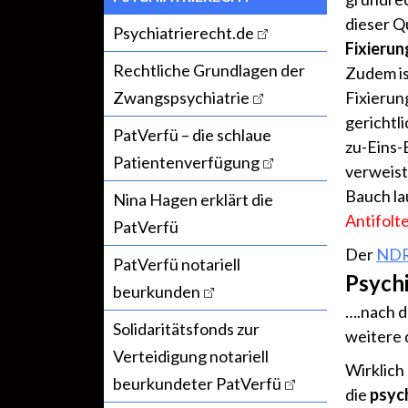
dieser Q
Psychiatrierecht.de
Fixieru
Rechtliche Grundlagen der
Zudem is
Zwangspsychiatrie
Fixierun
gerichtli
PatVerfü – die schlaue
zu-Eins-
Patientenverfügung
verweist
Bauch la
Nina Hagen erklärt die
Antifolt
PatVerfü
Der
NDR 
PatVerfü notariell
Psych
beurkunden
….nach d
Solidaritätsfonds zur
weitere 
Verteidigung notariell
Wirklich 
beurkundeter PatVerfü
die
psych