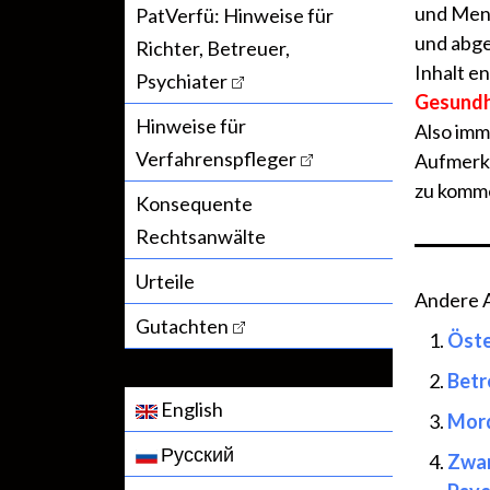
und Mens
PatVerfü: Hinweise für
und abge
Richter, Betreuer,
Inhalt 
Psychiater
Gesundhe
Hinweise für
Also imm
Verfahrenspfleger
Aufmerks
zu komme
Konsequente
Rechtsanwälte
Urteile
Andere Ar
Gutachten
Öste
Betr
English
Mord
Русский
Zwan