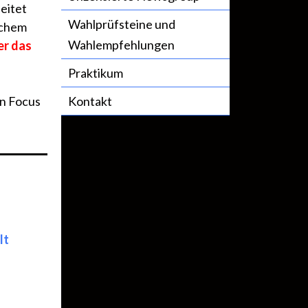
eitet
Wahlprüfsteine und
ichem
Wahlempfehlungen
er das
Praktikum
en Focus
Kontakt
lt