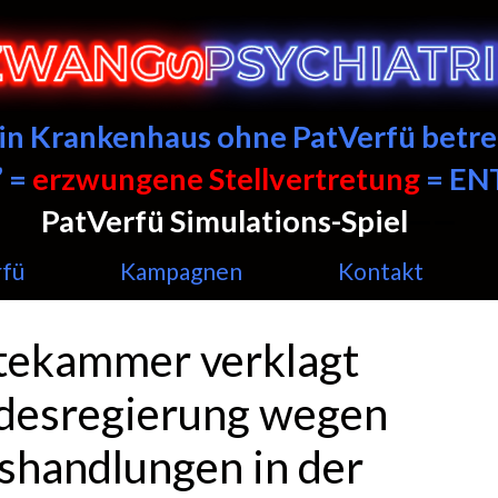
ein Krankenhaus ohne PatVerfü betre
 =
erzwungene Stellvertretung
= E
PatVerfü Simulations-Spiel
——
rfü
Kampagnen
Kontakt
tekammer verklagt
desregierung wegen
shandlungen in der