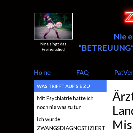
Nie 
Nina singt das
“BETREUUNG”
Freiheitslied
Home
FAQ
PatVe
WAS TRIFFT AUF SIE ZU
Ärz
Mit Psychiatrie hatte ich
Lan
noch nie was zu tun
Ich wurde
Mis
ZWANGSDIAGNOSTIZIERT