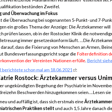
ualifikation bestünden Zweifel.
ng und Überwachung im Fokus
t die Überwachung bei sogenannten 5-Punkt- und 7-Punk
gen ein großes Thema der Anzeige: Die Ärztekammer will
ch prüfen lassen, ob in der Rostocker Klinik die notwendig
Betreuung immer gesetzeskonform läuft. …Die Ärztekam
 darauf, dass die Fixierung von Menschen an Armen, Bein
ut Bundesverfassungsgericht sogar die
Folterdefinition d
erkonvention der Vereinten Nationen erfülle
.
Bericht siehe
berichtete schon mal am 18.06.2021
:
iatrie Rostock: Ärztekammer versus Unim
er ungekündigten Begehung der Psychiatrie im Novembe
dreizehn Beschwerden hinzugekommen seien….Lesen sie 
neu und auffällig ist, dass sich erstmals eine
Ärztekamme
iatrischen Praktiken stellt
und auch 1,5 Jahre danach di