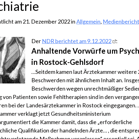
chiatrie
tlicht am 21. Dezember 2022 in
Allgemein
,
Medienberich
Der
NDR berichtet am 9.12.2022
:
Anhaltende Vorwürfe um Psychi
in Rostock-Gehlsdorf
…Seitdem kamen laut Ärztekammer weitere 
Beschwerden mit ähnlichem Inhalt an. Insge
Beschwerden wegen unrechtmäßiger Sedie
g von Patienten sowie Fehltherapien sind in den vergang
ren bei der Landesärztekammer in Rostock eingegangen. 
ammer verklagt jetzt Gesundheitsministerium
rgumentiert die Kammer damit, dass die „erforderliche
chliche Qualifikation der handelnden Ärzte… , die entspr
htsverletzende Maßnahmen veranlassen“ essentiell sei. 