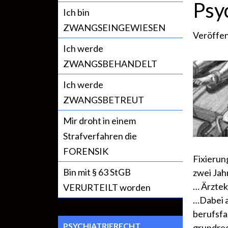
Psy
Ich bin
ZWANGSEINGEWIESEN
Veröffen
Ich werde
ZWANGSBEHANDELT
Ich werde
ZWANGSBETREUT
Mir droht in einem
Strafverfahren die
FORENSIK
Fixierun
Bin mit § 63 StGB
zwei Jah
… Ärztek
VERURTEILT worden
…Dabei a
berufsfa
PSYCHIATRIERECHT
grundrec