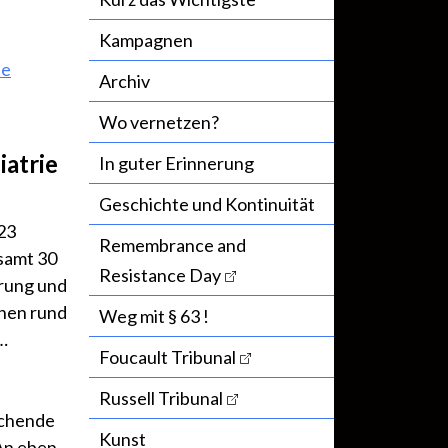
Kampagnen
te
Archiv
Wo vernetzen?
atrie
In guter Erinnerung
Geschichte und Kontinuität
23
Remembrance and
samt 30
Resistance Day
rung und
enen rund
Weg mit § 63 !
…
Foucault Tribunal
Russell Tribunal
echende
Kunst
An eben