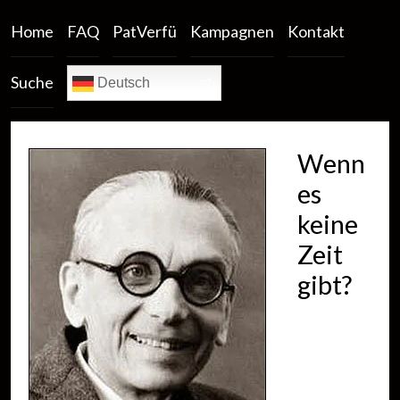
Home
FAQ
PatVerfü
Kampagnen
Kontakt
Suche
Deutsch
Wenn
es
keine
Zeit
gibt?