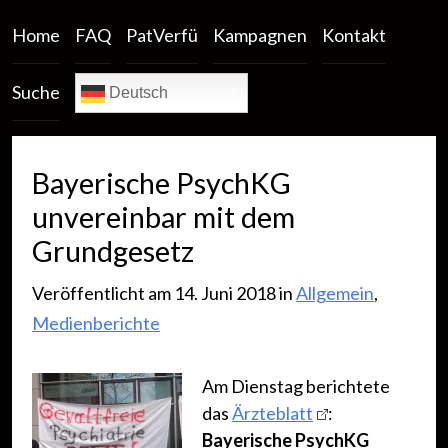
Home
FAQ
PatVerfü
Kampagnen
Kontakt
Suche
Deutsch
Bayerische PsychKG
unvereinbar mit dem
Grundgesetz
Veröffentlicht am 14. Juni 2018 in
Allgemein
,
Medienberichte
Am Dienstag berichtete
das
Ärzteblatt
:
Bayerische PsychKG