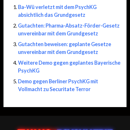
Ba-Wü verletzt mit dem PsychKG
absichtlich das Grundgesetz
Gutachten: Pharma-Absatz-Förder-Gesetz
unvereinbar mit dem Grundgesetz
Gutachten beweisen: geplante Gesetze
unvereinbar mit dem Grundgesetz
Weitere Demo gegen geplantes Bayerische
PsychKG
Demo gegen Berliner PsychKG mit
Vollmacht zu Securitate Terror