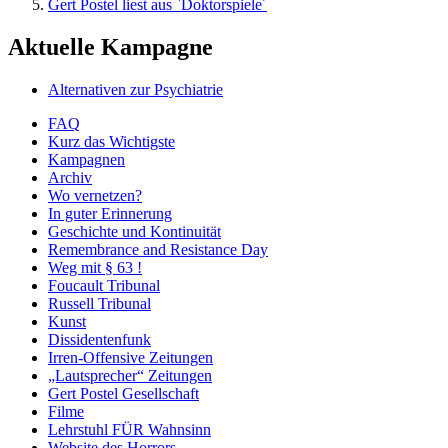
Gert Postel liest aus `Doktorspiele´
Aktuelle Kampagne
Alternativen zur Psychiatrie
FAQ
Kurz das Wichtigste
Kampagnen
Archiv
Wo vernetzen?
In guter Erinnerung
Geschichte und Kontinuität
Remembrance and Resistance Day
Weg mit § 63 !
Foucault Tribunal
Russell Tribunal
Kunst
Dissidentenfunk
Irren-Offensive Zeitungen
„Lautsprecher“ Zeitungen
Gert Postel Gesellschaft
Filme
Lehrstuhl FÜR Wahnsinn
Website des Horrors