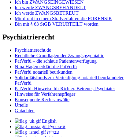
Ich bin ZWANGSEINGEWIESEN
Ich werde ZWANGSBEHANDELT
Ich werde ZWANGSBETREUT
Mir droht in einem Strafverfahren die FORENSIK
Bin mit § 63 StGB VERURTEILT worden
Psychiatrierecht
Psychiatrierecht.de
Rechtliche Grundlagen der Zwangspsychiatrie
PatVerfü – die schlaue Patientenverfügung
Nina Hagen erklärt die PatVerfü
PatVerfü notariell beurkunden
Solidaritätsfonds zur Verteidigung notariell beurkundeter
PatVerfü
PatVerfü: Hinweise für Richter, Betreuer, Psychiater
Hinweise für Verfahrenspfleger
Konsequente Rechtsanwälte
Urteile
Gutachten
English
Русский
עברית