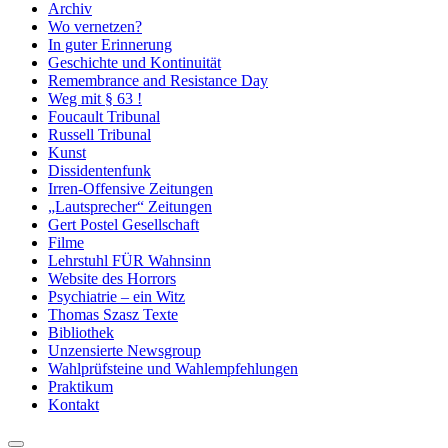
Archiv
Wo vernetzen?
In guter Erinnerung
Geschichte und Kontinuität
Remembrance and Resistance Day
Weg mit § 63 !
Foucault Tribunal
Russell Tribunal
Kunst
Dissidentenfunk
Irren-Offensive Zeitungen
„Lautsprecher“ Zeitungen
Gert Postel Gesellschaft
Filme
Lehrstuhl FÜR Wahnsinn
Website des Horrors
Psychiatrie – ein Witz
Thomas Szasz Texte
Bibliothek
Unzensierte Newsgroup
Wahlprüfsteine und Wahlempfehlungen
Praktikum
Kontakt