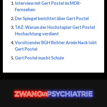
Interview mit Gert Postel im MDR-
Fernsehen
Der Spiegel berichtet über Gert Postel
TAZ: Warum der Hochstapler Gert Postel
Hochachtung verdient
Vorsitzender BGH Richter Armin Nack lobt
Gert Postel
Gert Postel macht Schule