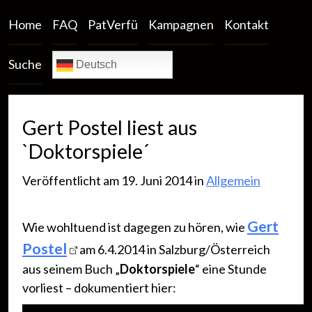
Home
FAQ
PatVerfü
Kampagnen
Kontakt
Suche
Deutsch
Gert Postel liest aus
`Doktorspiele´
Veröffentlicht am 19. Juni 2014 in
Allgemein
Gert
Wie wohltuend ist dagegen zu hören, wie
Postel
am 6.4.2014 in Salzburg/Österreich
aus seinem Buch „
Doktorspiele
“ eine Stunde
vorliest – dokumentiert hier: