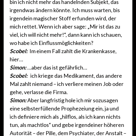
bin ich nicht mehr das handelnden Subjekt, das
irgendwas ändern könnte. Ich muss warten, bis
irgendein magischer Stoff erfunden wird, der
mich rettet. Wenn ich aber sage: „Mir ist das zu
viel, ich will nicht mehr!“, dann kann ich schauen,
wo habe ich Einflussmöglichkeiten?
Scobel:
Im einem Fall zahlt die Krankenkasse,
hier…
Simon:
…aber das ist gefährlich…
Scobel:
ich kriege das Medikament, das andere
Mal zahlt niemand – ich verliere meinen Job oder
gehe, verlasse die Firma.
Simon:
Aber langfristig hole ich mir sozusagen
eine selbsterfüllende Prophezeiung ein, ja und
ich definiere mich als „hilflos, als ich kann nichts
tun, als machtlos“ und gebe irgendeiner höheren
Autorität – der Pille, dem Psychiater, der Anstalt –