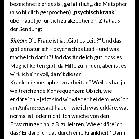
bezeichnete er es als „
gefährlich
„, die Metapher
(also bildlich gesprochen) „
psychisch krank
“
überhaupt je für sich zu akzeptieren. Zitat aus
der Sendung:
Simon:
Die Frage ist ja: „Gibt es Leid?“ Und das
gibt es natürlich – psychisches Leid – und was
mache ich damit? Und das finde ich gut, dass es
Möglichkeiten gibt, da Hilfe zu finden, aber ist es
wirklich sinnvoll, da mit dieser
Krankheitsmetapher zu arbeiten? Weil, es hat ja
weitreichende Konsequenzen: Ob ich, wie
erkläre ich – jetzt sind wir wieder bei dem, was ich
am Anfang gesagt habe – wie ich was erkläre, was
normal ist, oder nicht. Ich weiche von den
Erwartungen ab, z.B. zu leisten. Wie erkläre ich
das? Erkläre ich das durch eine Krankheit? Dann