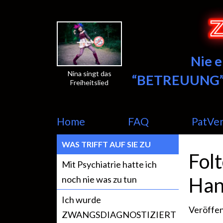
Nie 
Nina singt das
“BETREUUNG”
Freiheitslied
Home
FAQ
PatVe
WAS TRIFFT AUF SIE ZU
Folt
Mit Psychiatrie hatte ich
Han
noch nie was zu tun
Ich wurde
Veröffen
ZWANGSDIAGNOSTIZIERT