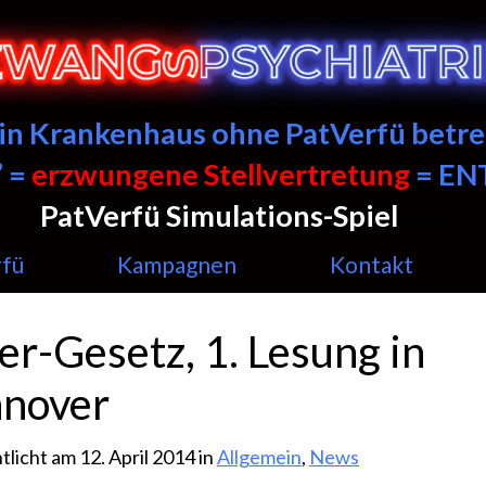
ein Krankenhaus ohne PatVerfü betre
 =
erzwungene Stellvertretung
= E
PatVerfü Simulations-Spiel
——
rfü
Kampagnen
Kontakt
er-Gesetz, 1. Lesung in
nover
tlicht am 12. April 2014 in
Allgemein
,
News