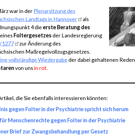
ärz war in der
Plenarsitzung des
chsischen Landtags in Hannover
als
dnungspunkt 4 die
erste Beratung des
 eines
Foltergesetzes
der Landesregierung
7/1277
zur Änderung des
chsischen Maßregelvollzugsgesetzes.
 eine vollständige Wiedergabe
der dabei gehaltenen Rede
taren
von uns
in rot.
tikel, die Sie ebenfalls interessieren könnten:
nis gegen Folter in der Psychiatrie spricht sich herum
 für Menschenrechte gegen Folter in der Psychiatrie
ner Brief zur Zwangsbehandlung per Gesetz