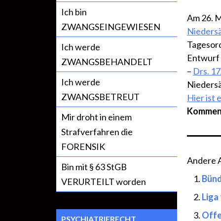
Ich bin
Am 26. M
ZWANGSEINGEWIESEN
Niedersä
Tagesor
Ich werde
Entwurf
ZWANGSBEHANDELT
–
Drs. 1
Ich werde
Niedersä
ZWANGSBETREUT
Hier ist
Kommen
Mir droht in einem
Strafverfahren die
FORENSIK
Andere Ar
Bin mit § 63 StGB
Bünd
VERURTEILT worden
Liga
Offe
PSYCHIATRIERECHT