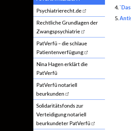
`Das 
Psychiatrierecht.de
Anti
Rechtliche Grundlagen der
Zwangspsychiatrie
PatVerfü – die schlaue
Patientenverfügung
Nina Hagen erklärt die
PatVerfü
PatVerfü notariell
beurkunden
Solidaritätsfonds zur
Verteidigung notariell
beurkundeter PatVerfü