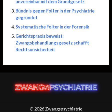
unvereinbar mit dem Grundgesetz
Bündnis gegen Folter in der Psychiatrie
gegründet
Systematische Folter in der Forensik
Gerichtspraxis beweist:
Zwangsbehandlungsgesetz schafft
Rechtsunsicherheit
© 2026 Zwangspsychiatrie