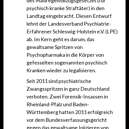
des Maßregelvollzugsgesetzes (für
psychisch kranke Straftäter) in den
Landtag eingebracht. Diesen Entwurf
lehnt der Landesverband Psychiatrie-
Erfahrener Schleswig-Holstein e.V. (LPE)
ab. Im Kern geht es darum, das
gewaltsame Spritzen von
Psychopharmaka in die Körper von
gefesselten sogenannten psychisch
Kranken wieder zu legalisieren.
Seit 2011 sind psychiatrische
Zwangsspritzen in ganz Deutschland
verboten. Zwei Forensik-Insassen in
Rheinland-Pfalz und Baden-
Württemberg hatten 2011 erfolgreich
vor dem Bundesverfassungsgericht
gegen das gewaltsame Injizieren von