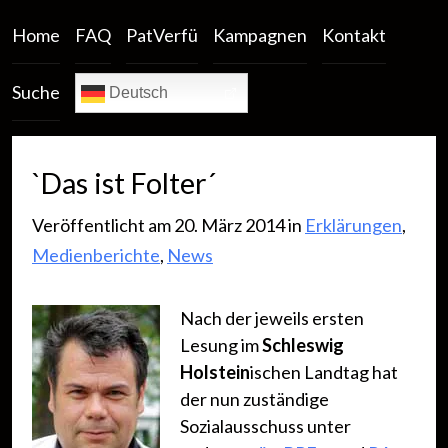
Home
FAQ
PatVerfü
Kampagnen
Kontakt
Suche
Deutsch
`Das ist Folter´
Veröffentlicht am 20. März 2014 in
Erklärungen
,
Medienberichte
,
News
Nach der jeweils ersten
Lesung im
Schleswig
Holstein
ischen Landtag hat
der nun zuständige
Sozialausschuss unter