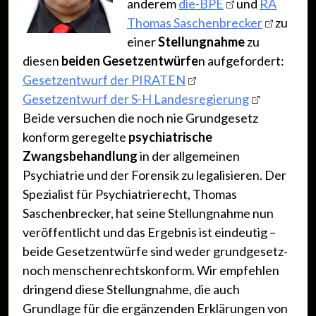
anderem
die-BPE
und
RA
Thomas Saschenbrecker
zu
einer
Stellungnahme
zu
diesen
beiden Gesetzentwürfe
n aufgefordert:
Gesetzentwurf der PIRATEN
Gesetzentwurf der S-H Landesregierung
Beide versuchen die noch nie Grundgesetz
konform geregelte
psychiatrische
Zwangsbehandlung
in der allgemeinen
Psychiatrie und der Forensik zu legalisieren. Der
Spezialist für Psychiatrierecht, Thomas
Saschenbrecker, hat seine Stellungnahme nun
veröffentlicht und das Ergebnis ist eindeutig –
beide Gesetzentwürfe sind weder grundgesetz-
noch menschenrechtskonform. Wir empfehlen
dringend diese Stellungnahme, die auch
Grundlage für die ergänzenden Erklärungen von