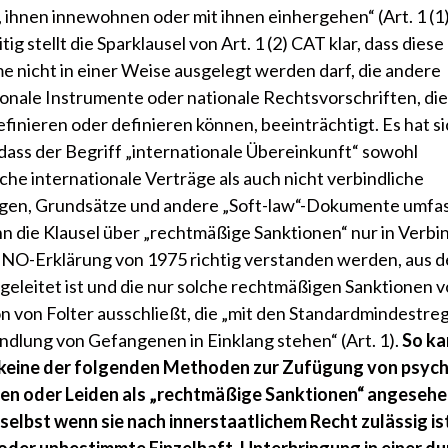
 ihnen innewohnen oder mit ihnen einhergehen“ (Art. 1 (1
tig stellt die Sparklausel von Art. 1 (2) CAT klar, dass diese
 nicht in einer Weise ausgelegt werden darf, die andere
ionale Instrumente oder nationale Rechtsvorschriften, die
efinieren oder definieren können, beeinträchtigt. Es hat s
 dass der Begriff „internationale Übereinkunft“ sowohl
iche internationale Verträge als auch nicht verbindliche
gen, Grundsätze und andere „Soft-law“-Dokumente umfas
nn die Klausel über „rechtmäßige Sanktionen“ nur in Verb
UNO-Erklärung von 1975 richtig verstanden werden, aus de
bgeleitet ist und die nur solche rechtmäßigen Sanktionen v
on von Folter ausschließt, die „mit den Standardmindestreg
ndlung von Gefangenen in Einklang stehen“ (Art. 1).
So ka
l keine der folgenden Methoden zur Zufügung von psyc
en oder Leiden als „rechtmäßige Sanktionen“ angeseh
selbst wenn sie nach innerstaatlichem Recht zulässig ist