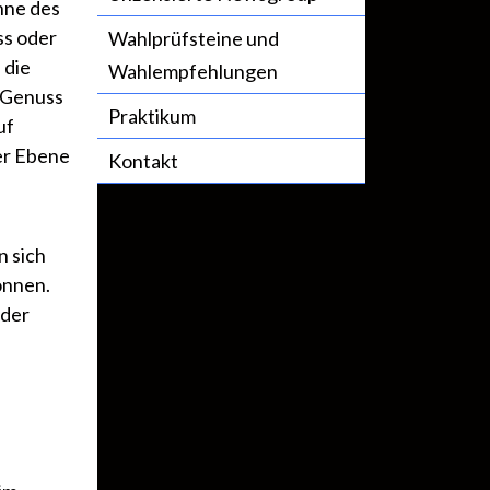
nne des
ss oder
Wahlprüfsteine und
 die
Wahlempfehlungen
 Genuss
Praktikum
uf
rer Ebene
Kontakt
n sich
önnen.
oder