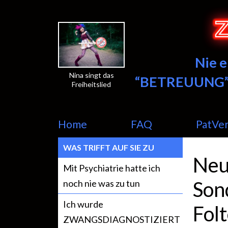
Nie 
Nina singt das
“BETREUUNG”
Freiheitslied
Home
FAQ
PatVe
WAS TRIFFT AUF SIE ZU
Neu
Mit Psychiatrie hatte ich
Son
noch nie was zu tun
Ich wurde
Fol
ZWANGSDIAGNOSTIZIERT