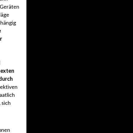
 Geräten
läge
bhängig
e
r
d
texten
 durch
lektiven
aatlich
 sich
.
ionen