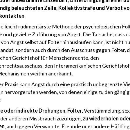
oder unbestimmte Einzelhaft, Unterbringung in einer d
ndig beleuchteten Zelle, Kollektivstrafe und Verbot v
nkontakten.
vielleicht rudimentärste Methode der psychologischen Folte
 und gezielte Zuführung von Angst. Die Tatsache, dass d
von Angst selbst auf Folter hinauslaufen kann, ist nicht n
andat, sondern auch durch den Ausschuss gegen Folter, 
chen Gerichtshof für Menschenrechte, den
rechtsausschuss, den Interamerikanischen Gerichtshof
Mechanismen weithin anerkannt.
er Praxis kann Angst durch eine praktisch unbegrenzte Vie
n hervorgerufen werden, von denen einige zu den gängig
:
e oder indirekte Drohungen, Folter
, Verstümmelung, sex
oder anderen Missbrauch zuzufügen,
zu wiederholen oder
en
, auch gegen Verwandte, Freunde oder andere Häftling