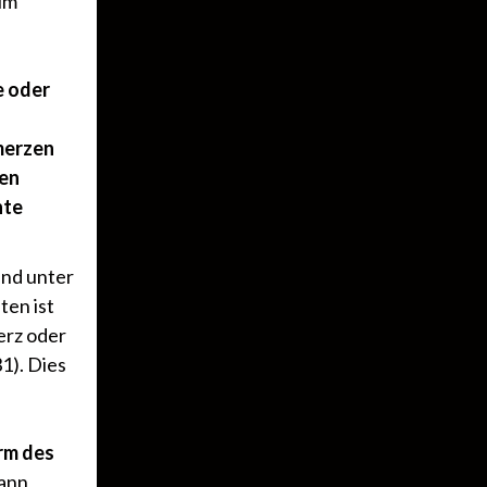
im
e oder
merzen
nen
nte
and unter
ten ist
erz oder
1). Dies
rm des
kann