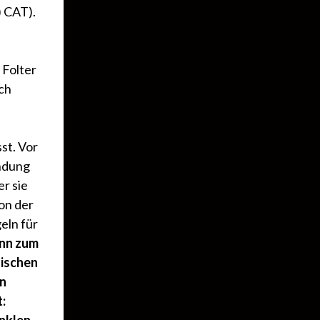
) CAT).
 Folter
ich
st. Vor
indung
r sie
on der
eln für
nn zum
hischen
en
: