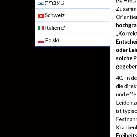
(A/HRC/2
עברית
Zusammen
Schweiz
Orientie
hochgra
Italien
„Korrekt
Polski
Entsche
oder Lei
solche P
gegeben 
40. In d
die dire
und effe
Leiden z
ist typis
Festnahm
Kranken
Freiheit