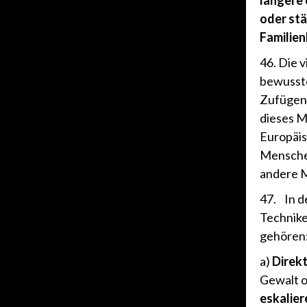
längere 
oder stä
Familie
46. Die 
bewusste
Zufügen 
dieses M
Europäis
Menschen
andere 
47. In d
Technike
gehören
a)
Direkt
Gewalt 
eskalier