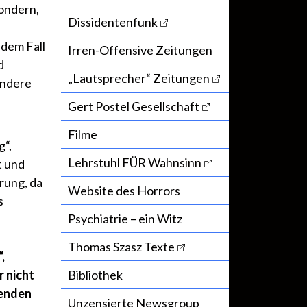
sondern,
Dissidentenfunk
edem Fall
Irren-Offensive Zeitungen
d
„Lautsprecher“ Zeitungen
andere
Gert Postel Gesellschaft
Filme
g“,
Lehrstuhl FÜR Wahnsinn
t und
rung, da
Website des Horrors
s
Psychiatrie – ein Witz
Thomas Szasz Texte
,
r nicht
Bibliothek
renden
Unzensierte Newsgroup