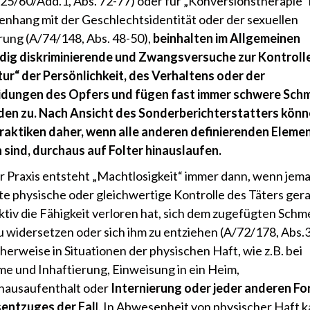
5/60/Add.1, Abs. 72-77) oder für „Konversionstherapie“ 
hang mit der Geschlechtsidentität oder der sexuellen
rung (A/74/148, Abs. 48-50),
beinhalten im Allgemeinen
dig diskriminierende und Zwangsversuche zur Kontroll
ur“ der Persönlichkeit, des Verhaltens oder der
idungen des Opfers und fügen fast immer schwere Sch
den zu. Nach Ansicht des Sonderberichterstatters kön
raktiken daher, wenn alle anderen definierenden Eleme
sind, durchaus auf Folter hinauslaufen.
er Praxis entsteht „Machtlosigkeit“ immer dann, wenn jem
kte physische oder gleichwertige Kontrolle des Täters gera
ktiv die Fähigkeit verloren hat, sich dem zugefügten Schm
u widersetzen oder sich ihm zu entziehen (A/72/178, Abs.3
cherweise in Situationen der physischen Haft, wie z.B. bei
e und Inhaftierung, Einweisung in ein Heim,
hausaufenthalt oder
Internierung oder jeder anderen Fo
sentzuges der Fal
l. In Abwesenheit von physischer Haft 