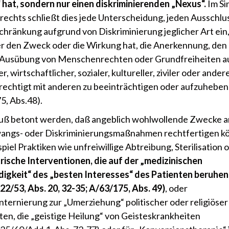
hat, sondern nur einen diskriminierenden „Nexus“.
Im Si
rechts schließt dies jede Unterscheidung, jeden Ausschlu
chränkung aufgrund von Diskriminierung jeglicher Art ein,
 den Zweck oder die Wirkung hat, die Anerkennung, den
 Ausübung von Menschenrechten oder Grundfreiheiten a
er, wirtschaftlicher, sozialer, kultureller, ziviler oder ande
rechtigt mit anderen zu beeinträchtigen oder aufzuheben
5, Abs.48).
uß betont werden, daß angeblich wohlwollende Zwecke a
angs- oder Diskriminierungsmaßnahmen rechtfertigen k
iel Praktiken wie unfreiwillige Abtreibung, Sterilisation 
rische Interventionen, die auf der „medizinischen
gkeit“ des „besten Interesses“ des Patienten beruhen
2/53, Abs. 20, 32-35; A/63/175, Abs. 49)
, oder
ternierung zur „Umerziehung“ politischer oder religiöser
ten, die „geistige Heilung“ von Geisteskrankheiten