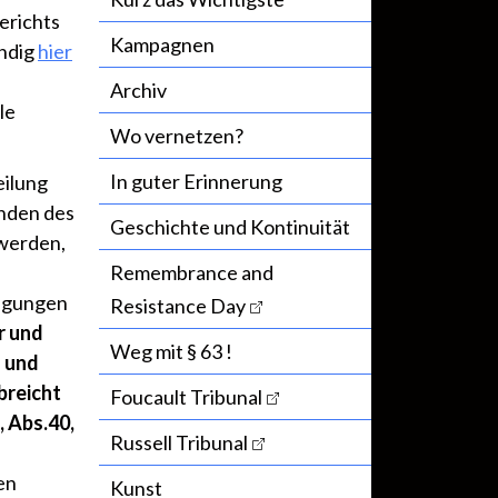
erichts
Kampagnen
ändig
hier
Archiv
le
Wo vernetzen?
In guter Erinnerung
eilung
änden des
Geschichte und Kontinuität
 werden,
Remembrance and
ingungen
Resistance Day
r und
Weg mit § 63 !
n und
breicht
Foucault Tribunal
 Abs.40,
Russell Tribunal
en
Kunst