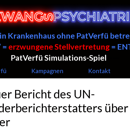
ein Krankenhaus ohne PatVerfü betre
 =
erzwungene Stellvertretung
= E
PatVerfü Simulations-Spiel
——
rfü
Kampagnen
Kontakt
er Bericht des UN-
derberichterstatters über
ter