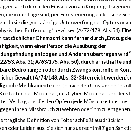
igkeit auch durch den Einsatz von am Körper getragenen
n, die in der Lage sind, per Fernsteuerung elektrische Sch
n, da sie die „vollständige Unterwerfung des Opfers una
physischen Entfernung“ bewirken (A/72/178, Abs.51).
Ein
n tatsächlicher Ohnmacht kann ferner durch „Entzug de
higkeit, wenn einer Person die Ausübung der
idungsfindung entzogen und Anderen übertragen wird“
2/53, Abs. 31; A/63/175, Abs. 50), durch ernsthafte un
lbare Bedrohungen oder durch Zwangskontrolle in Kon
licher Gewalt (A/74/148, Abs. 32-34) erreicht werden.),
digende Medikamente
und, je nach den Umständen, in kol
 Kontexten des Mobbings, des Cyber-Mobbings und der st
ten Verfolgung, die den Opfern jede Möglichkeit nehmen,
gegen ihren Missbrauch zu wehren oder ihm zu entgehen
vertragliche Definition von Folter schließt ausdrücklich
en oder Leiden aus, die sich nur aus rechtmäßigen Sankt