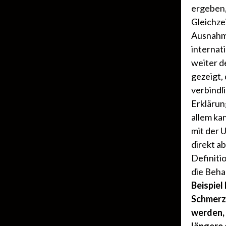
ergeben,
Gleichzei
Ausnahme
internat
weiter d
gezeigt,
verbindl
Erklärun
allem ka
mit der 
direkt a
Definiti
die Beha
Beispie
Schmerz
werden, 