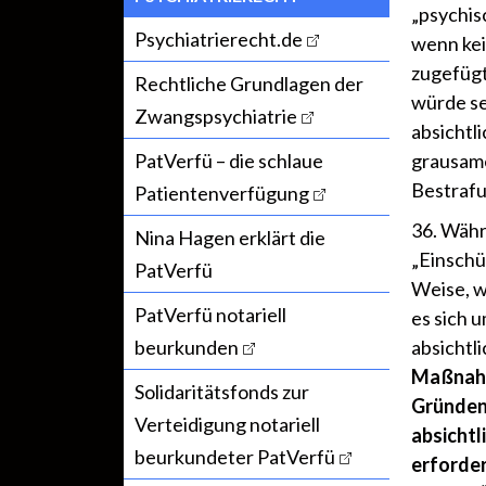
„psychis
Psychiatrierecht.de
wenn kei
zugefügt
Rechtliche Grundlagen der
würde se
Zwangspsychiatrie
absichtl
PatVerfü – die schlaue
grausame
Bestrafu
Patientenverfügung
36. Währ
Nina Hagen erklärt die
„Einschü
PatVerfü
Weise, w
PatVerfü notariell
es sich u
beurkunden
absichtl
Maßnahme
Solidaritätsfonds zur
Gründen,
Verteidigung notariell
absichtl
beurkundeter PatVerfü
erforder