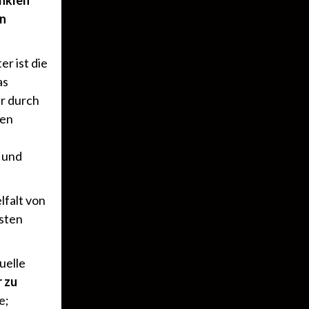
unklen
on
r ist die
as
ur durch
den
 und
lfalt von
sten
uelle
 zu
e;