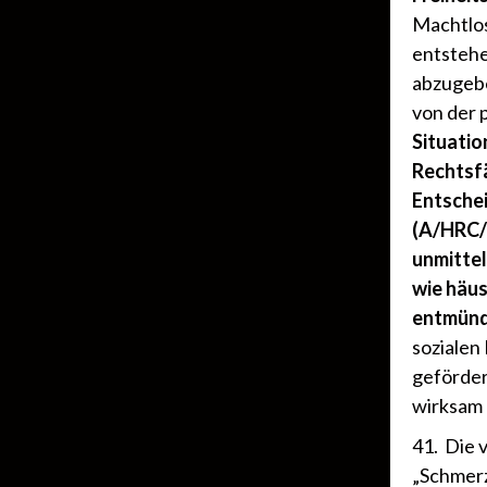
Machtlos
entstehe
abzugebe
von der 
Situatio
Rechtsfä
Entsche
(A/HRC/2
unmitte
wie häus
entmün
sozialen
geförder
wirksam 
41. Die 
„Schmerz