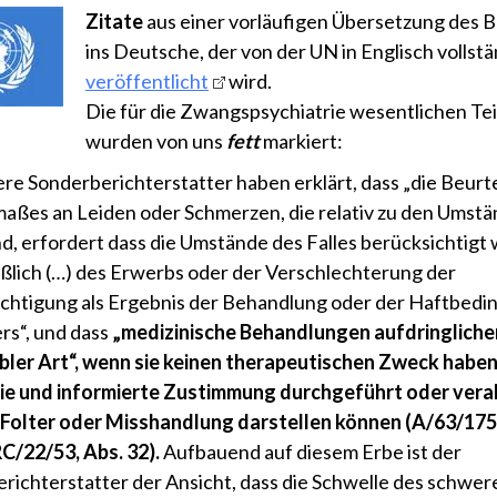
Zitate
aus einer vorläufigen Übersetzung des B
ins Deutsche, der von der UN in Englisch vollst
veröffentlicht
wird.
Die für die Zwangspsychiatrie wesentlichen Tei
wurden von uns
fett
markiert:
ere Sonderberichterstatter haben erklärt, dass „die Beurt
aßes an Leiden oder Schmerzen, die relativ zu den Umst
ind, erfordert dass die Umstände des Falles berücksichtigt
eßlich (…) des Erwerbs oder der Verschlechterung der
chtigung als Ergebnis der Behandlung oder der Haftbed
rs“, und dass
„medizinische Behandlungen aufdringliche
ibler Art“, wenn sie keinen therapeutischen Zweck habe
ie und informierte Zustimmung durchgeführt oder vera
Folter oder Misshandlung darstellen können (A/63/175,
C/22/53, Abs. 32).
Aufbauend auf diesem Erbe ist der
richterstatter der Ansicht, dass die Schwelle des schwer