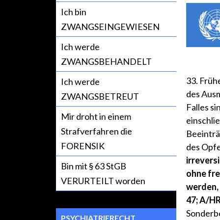
Ich bin
ZWANGSEINGEWIESEN
Ich werde
ZWANGSBEHANDELT
33. Früh
Ich werde
des Ausm
ZWANGSBETREUT
Falles s
Mir droht in einem
einschli
Strafverfahren die
Beeinträ
FORENSIK
des Opfe
irrevers
Bin mit § 63 StGB
ohne fre
VERURTEILT worden
werden, 
47; A/HR
Sonderbe
PSYCHIATRIERECHT