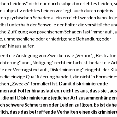
chen Leidens“ nicht nur durch subjektiv erlebtes Leiden, 
n subjektiv erlebtes Leiden vorliegt, auch durch objektiv
en psychischen Schaden allein erreicht werden kann. In j
lbst unterhalb der Schwelle der Folter die vorsätzliche un
iche Zufügung von psychischem Schaden fast immer auf „
, unmenschliche oder erniedrigende Behandlung oder
ng“ hinauslaufen.
end die Auslegung von Zwecken wie „Verhör“, „Bestrafun
chterung“ und „Nötigung“ recht einfach ist, bedarf die Ar
ie der Vertragstext auf „Diskriminierung“ eingeht, der Klä
m die einzige Qualifizierung handelt, die nicht in Form eine
ichen „Zwecks“ formuliert ist.
Damit diskriminierende
n auf Folter hinauslaufen, reicht es aus, dass sie „aus
 die mit Diskriminierung jeglicher Art zusammenhängen“
ich schwere Schmerzen oder Leiden zufügen. Es ist dahe
lich, dass das betreffende Verhalten einen diskriminie