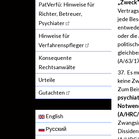
„Zweck“ 
PatVerfü: Hinweise für
Vertrags
Richter, Betreuer,
jede Bes
Psychiater
entweder
Hinweise für
oder die
politisch
Verfahrenspfleger
gleichbe
Konsequente
(A/63/17
Rechtsanwälte
37. Es m
Urteile
keine Zw
Zum Beisp
Gutachten
psychiat
Notwendi
(A/HRC/2
English
Zwangsin
Русский
Dissiden