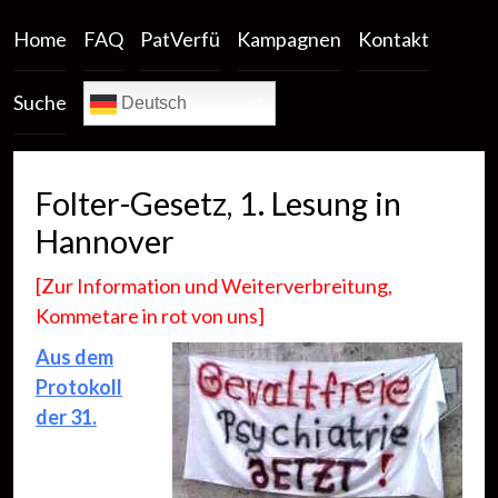
Home
FAQ
PatVerfü
Kampagnen
Kontakt
Suche
Deutsch
Folter-Gesetz, 1. Lesung in
Hannover
[Zur Information und Weiterverbreitung,
Kommetare in rot von uns]
Aus dem
Protokoll
der 31.