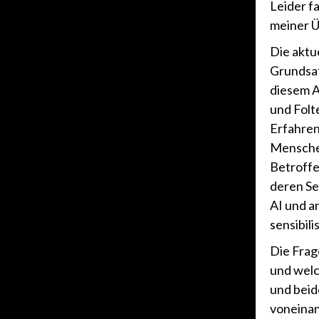
Leider f
meiner Ü
Die aktu
Grundsatz
diesem A
und Folt
Erfahre
Menschen
Betroffe
deren Se
AI und a
sensibili
Die Frag
und welc
und beid
voneinan