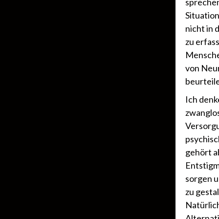
sprechen
Situatio
nicht in
zu erfas
Mensche
von Neur
beurteil
Ich denk
zwanglos
Versorgu
psychisc
gehört a
Entstigm
sorgen u
zu gesta
Natürlic
Alternat