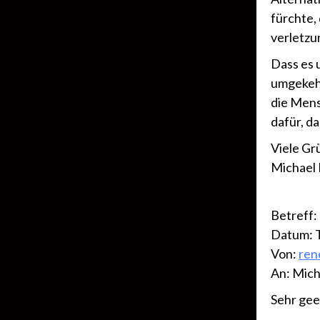
fürchte,
verletzu
Dass es u
umgekehr
die Mens
dafür, da
Viele Gr
Michael
Betreff:
Datum: 
Von:
ren
An: Mich
Sehr gee