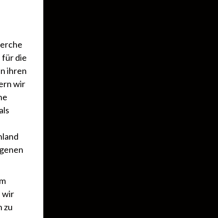
herche
für die
en ihren
ern wir
ne
als
hland
eigenen
em
 wir
n zu