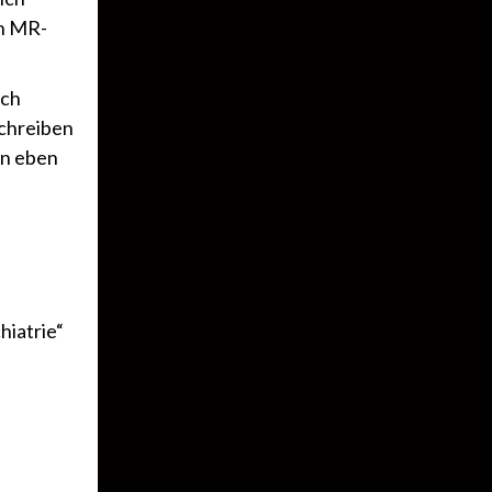
on MR-
uch
schreiben
en eben
hiatrie“