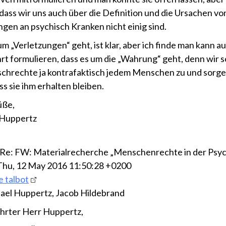
 dass wir uns auch über die Definition und die Ursachen v
ngen an psychisch Kranken nicht einig sind.
m „Verletzungen“ geht, ist klar, aber ich finde man kann a
t formulieren, dass es um die „Wahrung“ geht, denn wir 
chrechte ja kontrafaktisch jedem Menschen zu und sorg
ss sie ihm erhalten bleiben.
üße,
 Huppertz
 Re: FW: Materialrecherche „Menschenrechte in der Psyc
Thu, 12 May 2016 11:50:28 +0200
e talbot
ael Huppertz, Jacob Hildebrand
hrter Herr Huppertz,