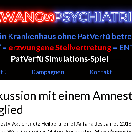
ein Krankenhaus ohne PatVerfü betre
 =
erzwungene Stellvertretung
= E
PatVerfü Simulations-Spiel
——
rfü
Kampagnen
Kontakt
kussion mit einem Amnes
glied
sty-Aktionsnetz Heilberufe rief Anfang des Jahres 2016
ene Website zu einer Materialrecherche
„Menschenrechte