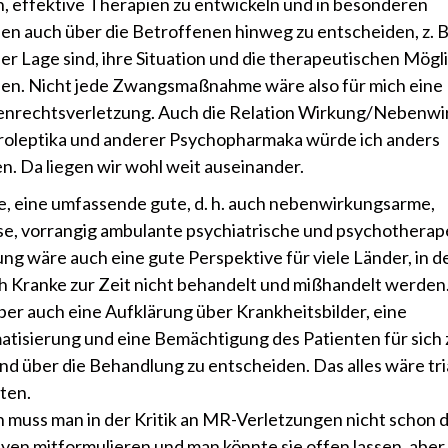
, effektive Therapien zu entwickeln und in besonderen
nen auch über die Betroffenen hinweg zu entscheiden, z. B.
 der Lage sind, ihre Situation und die therapeutischen Mögl
sen. Nicht jede Zwangsmaßnahme wäre also für mich eine
nrechtsverletzung. Auch die Relation Wirkung/Nebenwi
oleptika und anderer Psychopharmaka würde ich anders
en. Da liegen wir wohl weit auseinander.
e, eine umfassende gute, d. h. auch nebenwirkungsarme,
e, vorrangig ambulante psychiatrische und psychotherap
ng wäre auch eine gute Perspektive für viele Länder, in 
h Kranke zur Zeit nicht behandelt und mißhandelt werden
ber auch eine Aufklärung über Krankheitsbilder, eine
atisierung und eine Bemächtigung des Patienten für sich 
nd über die Behandlung zu entscheiden. Das alles wäre tri
lten.
h muss man in der Kritik an MR-Verletzungen nicht schon d
iven mitformulieren und man könnte sie offen lassen, aber 