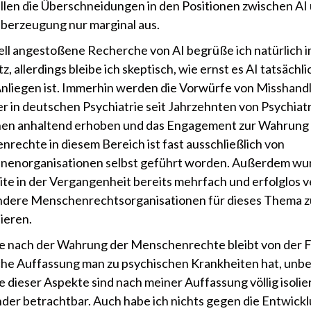
allen die Überschneidungen in den Positionen zwischen AI
berzeugung nur marginal aus.
ell angestoßene Recherche von AI begrüße ich natürlich 
, allerdings bleibe ich skeptisch, wie ernst es AI tatsächli
nliegen ist. Immerhin werden die Vorwürfe von Misshan
er in deutschen Psychiatrie seit Jahrzehnten von Psychiatr
nen anhaltend erhoben und das Engagement zur Wahrung
rechte in diesem Bereich ist fast ausschließlich von
nenorganisationen selbst geführt worden. Außerdem wu
ite in der Vergangenheit bereits mehrfach und erfolglos v
ndere Menschenrechtsorganisationen für dieses Thema z
sieren.
e nach der Wahrung der Menschenrechte bleibt von der F
he Auffassung man zu psychischen Krankheiten hat, unbe
e dieser Aspekte sind nach meiner Auffassung völlig isolie
der betrachtbar. Auch habe ich nichts gegen die Entwick