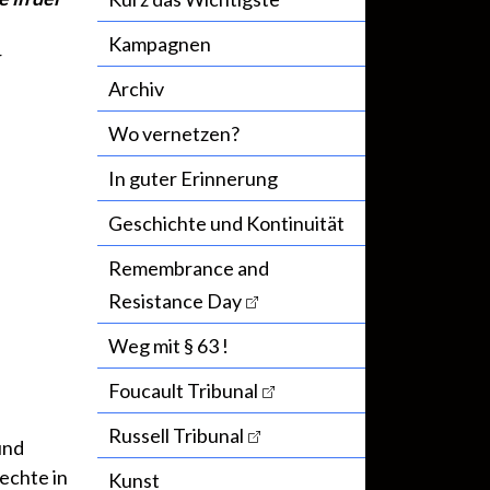
Kampagnen
r
Archiv
Wo vernetzen?
In guter Erinnerung
Geschichte und Kontinuität
Remembrance and
Resistance Day
Weg mit § 63 !
Foucault Tribunal
Russell Tribunal
und
chte in
Kunst