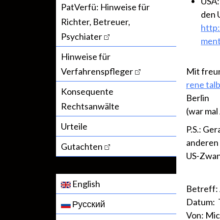
USA: 
PatVerfü: Hinweise für
den U
Richter, Betreuer,
http
Psychiater
ment
Hinweise für
Verfahrenspfleger
Mit freu
rene tal
Konsequente
Berlin
Rechtsanwälte
(war mal 
Urteile
P.S.: Ge
anderen 
Gutachten
US-Zwang
English
Betreff:
Datum: T
Русский
Von: Mic