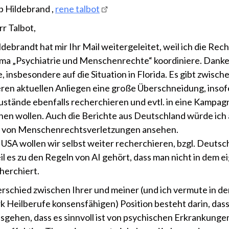
b Hildebrand ,
rene talbot
rr Talbot,
ldebrandt hat mir Ihr Mail weitergeleitet, weil ich die Rec
a „Psychiatrie und Menschenrechte“ koordiniere. Danke 
 insbesondere auf die Situation in Florida. Es gibt zwisch
ren aktuellen Anliegen eine große Überschneidung, insof
ustände ebenfalls recherchieren und evtl. in eine Kampag
hen wollen. Auch die Berichte aus Deutschland würde ich 
e von Menschenrechtsverletzungen ansehen.
r USA wollen wir selbst weiter recherchieren, bzgl. Deutsc
eil es zu den Regeln von AI gehört, dass man nicht in dem 
herchiert.
rschied zwischen Ihrer und meiner (und ich vermute in d
 Heilberufe konsensfähigen) Position besteht darin, dass
sgehen, dass es sinnvoll ist von psychischen Erkrankunge