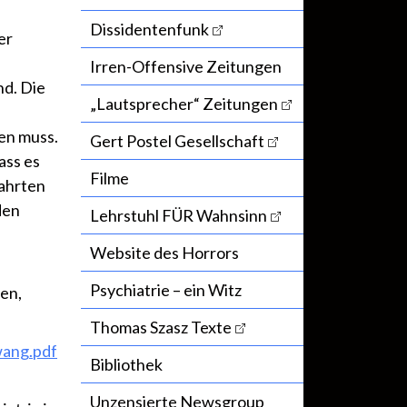
Dissidentenfunk
er
Irren-Offensive Zeitungen
d. Die
„Lautsprecher“ Zeitungen
den muss.
Gert Postel Gesellschaft
ass es
Filme
wahrten
den
Lehrstuhl FÜR Wahnsinn
Website des Horrors
Psychiatrie – ein Witz
en,
Thomas Szasz Texte
wang.pdf
Bibliothek
Unzensierte Newsgroup