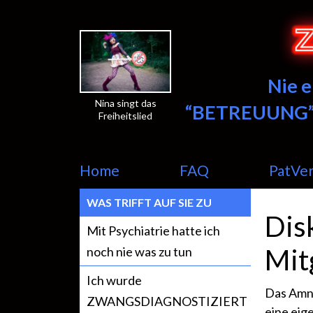
Nie 
Nina singt das
“BETREUUNG”
Freiheitslied
Home
FAQ
PatVe
WAS TRIFFT AUF SIE ZU
Dis
Mit Psychiatrie hatte ich
Mit
noch nie was zu tun
Ich wurde
Das Amne
ZWANGSDIAGNOSTIZIERT
eine eig