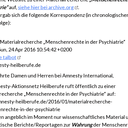
rie“
auf,
siehe hier bei archive.org
.
rgab sich die folgende Korrespondenz (in chronologische
lge):
 Materialrecherche „Menschenrechte in der Psychiatrie“
un, 24 Apr 2016 10:54:42 +0200
e talbot
sty-heilberufe.de
hrte Damen und Herren bei Amnesty International,
sty-Aktionsnetz Heilberufe ruft öffentlich zu einer
recherche „Menschenrechte in der Psychiatrie“ auf:
mnesty-heilberufe.de/2016/01/materialrecherche-
rechte-in-der-psychiatrie
en angeblich im Moment nur wissenschaftliches Material 
stische Berichte/Reportagen zur
Wahrung
der Menschenre