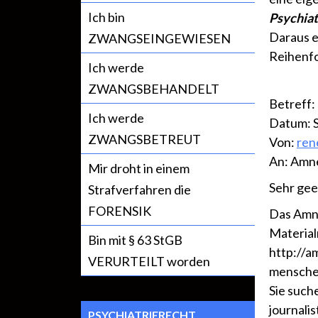
Ich bin
Psychiat
Daraus e
ZWANGSEINGEWIESEN
Reihenfo
Ich werde
ZWANGSBEHANDELT
Betreff:
Ich werde
Datum: S
ZWANGSBETREUT
Von:
ren
An: Amne
Mir droht in einem
Sehr gee
Strafverfahren die
FORENSIK
Das Amne
Material
Bin mit § 63 StGB
http://a
VERURTEILT worden
menschen
Sie such
journali
PSYCHIATRIERECHT