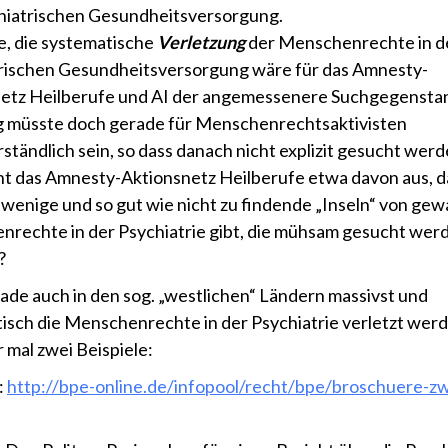
hiatrischen Gesundheitsversorgung.
e, die systematische
Verletzung
der Menschenrechte in d
rischen Gesundheitsversorgung wäre für das Amnesty-
etz Heilberufe und AI der angemessenere Suchgegenstan
 müsste doch gerade für Menschenrechtsaktivisten
rständlich sein, so dass danach nicht explizit gesucht wer
t das Amnesty-Aktionsnetz Heilberufe etwa davon aus, d
 wenige und so gut wie nicht zu findende „Inseln“ von ge
rechte in der Psychiatrie gibt, die mühsam gesucht wer
?
ade auch in den sog. „westlichen“ Ländern massivst und
isch die Menschenrechte in der Psychiatrie verletzt werd
 mal zwei Beispiele:
:
http://bpe-online.de/infopool/recht/bpe/broschuere-z