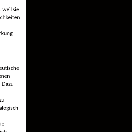
 weil sie
ichkeiten
rkung
eutische
denen
. Dazu
zu
alogisch
ie
ich