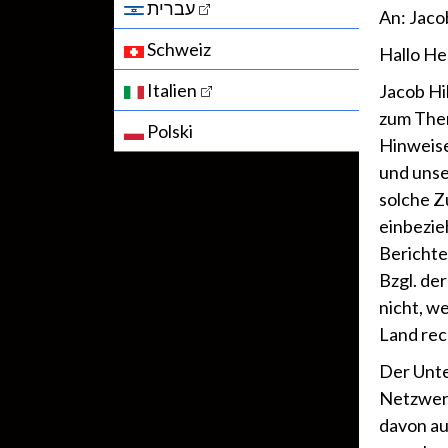
עברית
An: Jaco
Schweiz
Hallo He
Italien
Jacob Hi
zum Them
Polski
Hinweise,
und unse
solche Z
einbezie
Bericht
Bzgl. de
nicht, w
Land rec
Der Unte
Netzwerk
davon au