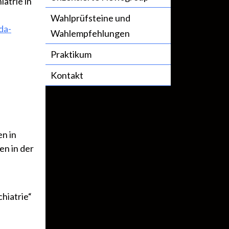
iatrie in
Wahlprüfsteine und
da-
Wahlempfehlungen
Praktikum
Kontakt
en in
en in der
hiatrie“