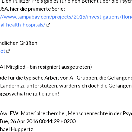
Den Pulitzer Preis gab es für einen Bericht über die Psych
SA, hier die prämierte Serie:
://www.tampabay.com/projects/2015/investigations/flori
al-health-hospitals/
ndlichen Grüßen
bot
AI Mitglied – bin resigniert ausgetreten)
rade für die typische Arbeit von AI-Gruppen, die Gefangen
Ländern zu unterstützen, würden sich doch die Gefangen
spsychiatrie gut eignen!
 Aw: FW: Materialrecherche „Menschenrechte in der Psyc
ue, 26 Apr 2016 00:44:29 +0200
hael Huppertz