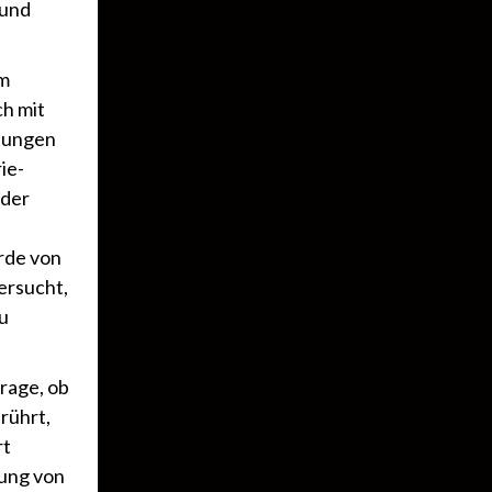
 und
im
ch mit
dlungen
ie-
 der
rde von
ersucht,
u
rage, ob
rührt,
rt
lung von