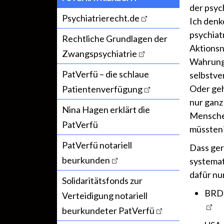
der psyc
Psychiatrierecht.de
Ich denk
psychiat
Rechtliche Grundlagen der
Aktionsn
Zwangspsychiatrie
Wahrung
PatVerfü – die schlaue
selbstve
Oder geh
Patientenverfügung
nur ganz
Nina Hagen erklärt die
Menschen
PatVerfü
müssten
PatVerfü notariell
Dass ger
beurkunden
systemat
dafür nur
Solidaritätsfonds zur
BRD
Verteidigung notariell
beurkundeter PatVerfü