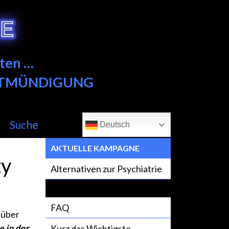
ten …
NTMÜNDIGUNG
Suche
Deutsch
AKTUELLE KAMPAGNE
ty
Alternativen zur Psychiatrie
FAQ
 über
 in der
Kurz das Wichtigste