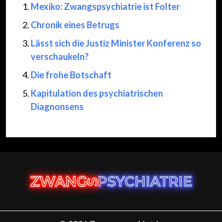
Mexiko: Zwangspsychiatrie ist Folter
Chronik eines Betrugs
Lässt sich die Justiz Minister Konferenz so
verschaukeln?
Die frohe Botschaft
Kapitulation des psychiatrischen
Diagnonsens