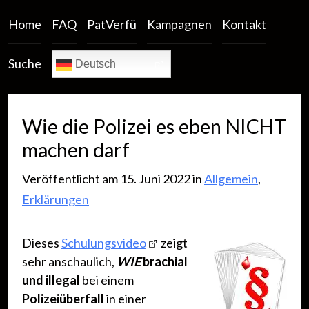
Home
FAQ
PatVerfü
Kampagnen
Kontakt
Suche
Deutsch
Wie die Polizei es eben NICHT
machen darf
Veröffentlicht am 15. Juni 2022 in
Allgemein
,
Erklärungen
Dieses
Schulungsvideo
zeigt
sehr anschaulich,
WIE
brachial
und illegal
bei einem
Polizeiüberfall
in einer