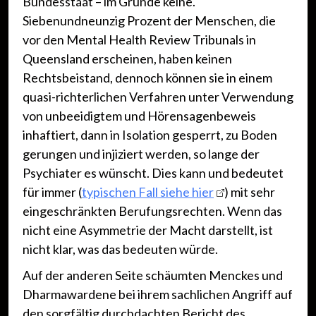
Bundesstaat – im Grunde keine.
Siebenundneunzig Prozent der Menschen, die
vor den Mental Health Review Tribunals in
Queensland erscheinen, haben keinen
Rechtsbeistand, dennoch können sie in einem
quasi-richterlichen Verfahren unter Verwendung
von unbeeidigtem und Hörensagenbeweis
inhaftiert, dann in Isolation gesperrt, zu Boden
gerungen und injiziert werden, so lange der
Psychiater es wünscht. Dies kann und bedeutet
für immer (
typischen Fall siehe hier
) mit sehr
eingeschränkten Berufungsrechten. Wenn das
nicht eine Asymmetrie der Macht darstellt, ist
nicht klar, was das bedeuten würde.
Auf der anderen Seite schäumten Menckes und
Dharmawardene bei ihrem sachlichen Angriff auf
den sorgfältig durchdachten Bericht des