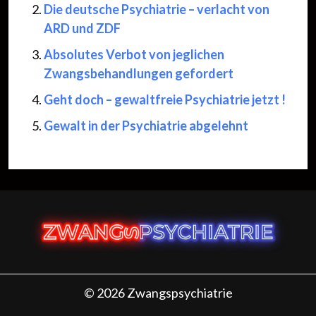
Die deutsche Psychiatrie – verlacht von
ARD und ZDF
Absolutes Verbot von jeglichen
Zwangsbehandlungen gefordert
Geht doch – gewaltfreie Psychiatrie jetzt !
Gewalt in der Psychiatrie abgelehnt
© 2026 Zwangspsychiatrie