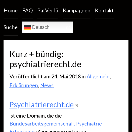
Home
FAQ
PatVerfü
Kampagnen
Kontakt
Suche
Deutsch
Kurz + bündig:
psychiatrierecht.de
Veröffentlicht am 24. Mai 2018 in
Allgemein
,
Erklärungen
,
News
Psychiatrierecht.de
ist eine Domain, die die
Bundesarbeitsgemeinschaft Psychiatrie-
Erfahrener
zusammen mit ihren