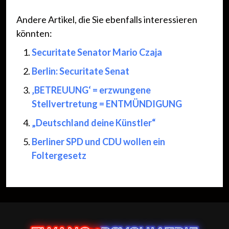
Andere Artikel, die Sie ebenfalls interessieren
könnten:
Securitate Senator Mario Czaja
Berlin: Securitate Senat
‚BETREUUNG‘ = erzwungene
Stellvertretung = ENTMÜNDIGUNG
„Deutschland deine Künstler“
Berliner SPD und CDU wollen ein
Foltergesetz