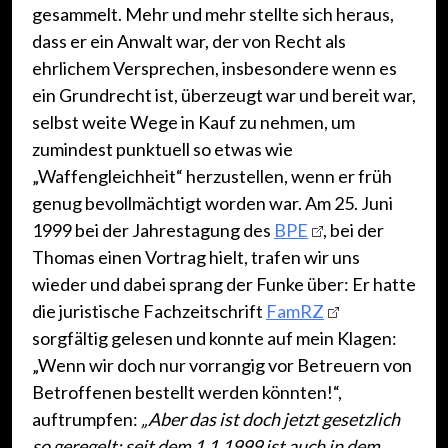
gesammelt. Mehr und mehr stellte sich heraus,
dass er ein Anwalt war, der von Recht als
ehrlichem Versprechen, insbesondere wenn es
ein Grundrecht ist, überzeugt war und bereit war,
selbst weite Wege in Kauf zu nehmen, um
zumindest punktuell so etwas wie
„Waffengleichheit“ herzustellen, wenn er früh
genug bevollmächtigt worden war. Am 25. Juni
1999 bei der Jahrestagung des
BPE
, bei der
Thomas einen Vortrag hielt, trafen wir uns
wieder und dabei sprang der Funke über: Er hatte
die juristische Fachzeitschrift
FamRZ
sorgfältig gelesen und konnte auf mein Klagen:
„Wenn wir doch nur vorrangig vor Betreuern von
Betroffenen bestellt werden könnten!“,
auftrumpfen:
„Aber das
ist
doch jetzt
gesetzlich
so
geregelt; seit dem 1.1.1999 ist auch in dem