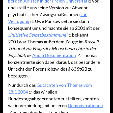
bei den Juristen in der Freien Universität
vor,
und stellte uns seine Version zur Abwehr
psychiatrischer Zwangsmaßnahmen
zur
Verfügung
. Uwe Pankow setze sie dann
konsequent um und machte sie ab 2001 mit der
„Initiative Selbstbestimmung“
bekannt.
2001 war Thomas außerdem Zeuge im
Russell
Tribunal zur Frage der Menschenrechte in der
Psychiatrie:
Audio Dokumentation
. Thomas
konzentrierte sich dabei darauf, das besondere
Unrecht der Forensik bzw. des § 63 StGB zu
bezeugen.
Nur durch das
Gutachten von Thomas vom
18.1.2004
, das wir allen
Bundestagsabgeordneten zustellten, konnten
wir in Verbindung mit unseren
Demonstrationen
vor dem Bundesrat und dem