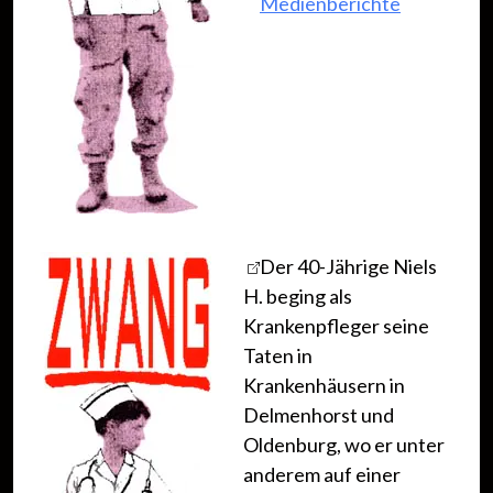
Medienberichte
Der 40-Jährige Niels
H. beging als
Krankenpfleger seine
Taten in
Krankenhäusern in
Delmenhorst und
Oldenburg, wo er unter
anderem auf einer