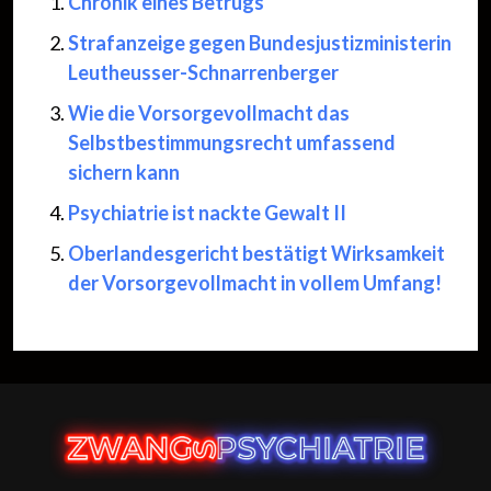
Chronik eines Betrugs
Strafanzeige gegen Bundesjustizministerin
Leutheusser-Schnarrenberger
Wie die Vorsorgevollmacht das
Selbstbestimmungsrecht umfassend
sichern kann
Psychiatrie ist nackte Gewalt II
Oberlandesgericht bestätigt Wirksamkeit
der Vorsorgevollmacht in vollem Umfang!