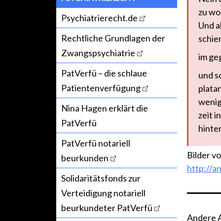
zu wol
Psychiatrierecht.de
Und a
Rechtliche Grundlagen der
schien
Zwangspsychiatrie
im geg
PatVerfü – die schlaue
und s
Patientenverfügung
platan
wenig
Nina Hagen erklärt die
zeit i
PatVerfü
hinter
PatVerfü notariell
Bilder v
beurkunden
http://a
Solidaritätsfonds zur
Verteidigung notariell
beurkundeter PatVerfü
Andere Ar