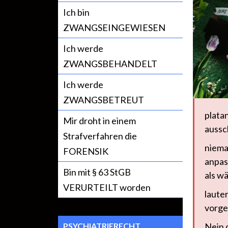
Ich bin
ZWANGSEINGEWIESEN
Ich werde
ZWANGSBEHANDELT
Ich werde
ZWANGSBETREUT
plata
Mir droht in einem
aussc
Strafverfahren die
niema
FORENSIK
anpas
Bin mit § 63 StGB
als w
VERURTEILT worden
lauter
vorge
PSYCHIATRIERECHT
Nein 