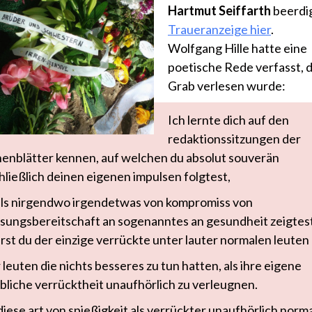
Hartmut Seiffarth
beerdig
Traueranzeige hier
.
Wolfgang Hille hatte eine
poetische Rede verfasst, 
Grab verlesen wurde:
Ich lernte dich auf den
redaktionssitzungen der
nenblätter kennen, auf welchen du absolut souverän
hließlich deinen eigenen impulsen folgtest,
ls nirgendwo irgendetwas von kompromiss von
sungsbereitschaft an sogenanntes an gesundheit zeigtest
ärst du der einzige verrückte unter lauter normalen leuten
 leuten die nichts besseres zu tun hatten, als ihre eigene
bliche verrücktheit unaufhörlich zu verleugnen.
diese art von spießigkeit als verrückter unaufhörlich norma