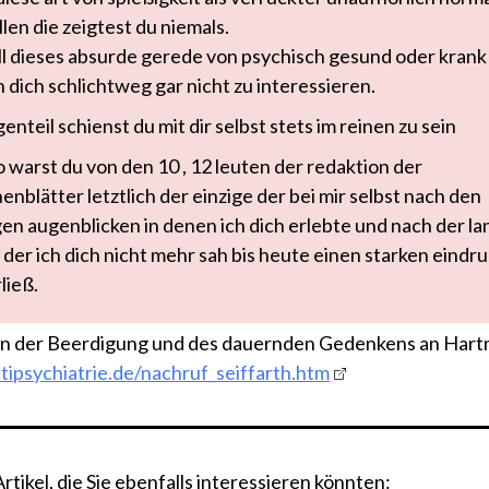
len die zeigtest du niemals.
ll dieses absurde gerede von psychisch gesund oder krank
 dich schlichtweg gar nicht zu interessieren.
enteil schienst du mit dir selbst stets im reinen zu sein
o warst du von den 10 , 12 leuten der redaktion der
enblätter letztlich der einzige der bei mir selbst nach den
en augenblicken in denen ich dich erlebte und nach der l
n der ich dich nicht mehr sah bis heute einen starken eindr
ließ.
on der Beerdigung und des dauernden Gedenkens an Hart
ntipsychiatrie.de/nachruf_seiffarth.htm
tikel, die Sie ebenfalls interessieren könnten: