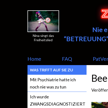
Nie 
Nina singt das
“BETREUUNG”
Freiheitslied
Home
FAQ
PatVe
WAS TRIFFT AUF SIE ZU
Bee
Mit Psychiatrie hatte ich
noch nie was zu tun
Veröffen
Ich wurde
ZWANGSDIAGNOSTIZIERT