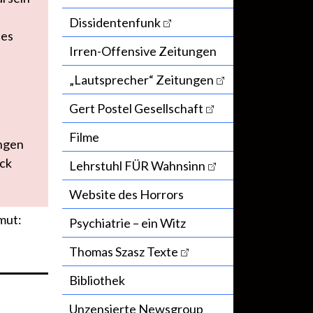
Dissidentenfunk
 es
Irren-Offensive Zeitungen
„Lautsprecher“ Zeitungen
Gert Postel Gesellschaft
Filme
angen
uck
Lehrstuhl FÜR Wahnsinn
Website des Horrors
mut:
Psychiatrie – ein Witz
Thomas Szasz Texte
Bibliothek
Unzensierte Newsgroup