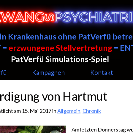
ein Krankenhaus ohne PatVerfü betre
 =
erzwungene Stellvertretung
= E
PatVerfü Simulations-Spiel
——
rfü
Kampagnen
Kontakt
rdigung von Hartmut
tlicht am 15. Mai 2017 in
Allgemein
,
Chronik
Am letzten Donnerstag w