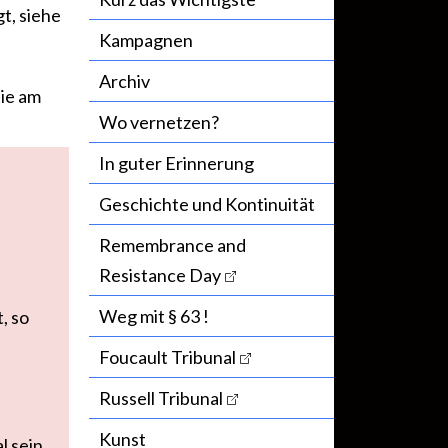
t, siehe
Kampagnen
Archiv
die am
Wo vernetzen?
In guter Erinnerung
Geschichte und Kontinuität
Remembrance and
Resistance Day
Weg mit § 63 !
, so
Foucault Tribunal
Russell Tribunal
Kunst
l sein