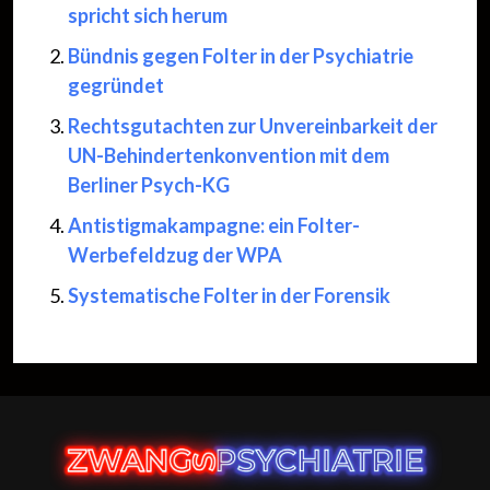
spricht sich herum
Bündnis gegen Folter in der Psychiatrie
gegründet
Rechtsgutachten zur Unvereinbarkeit der
UN-Behindertenkonvention mit dem
Berliner Psych-KG
Antistigmakampagne: ein Folter-
Werbefeldzug der WPA
Systematische Folter in der Forensik