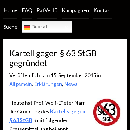
Home
FAQ
PatVerfü
Kampagnen
Kontakt
Suche
Deutsch
Kartell gegen § 63 StGB
gegründet
Veröffentlicht am 15. September 2015 in
Allgemein
,
Erklärungen
,
News
Heute hat Prof. Wolf-Dieter Narr
die Gründung des
Kartells gegen
§ 63 StGB
mit folgender
Pressemitteilung bekannt