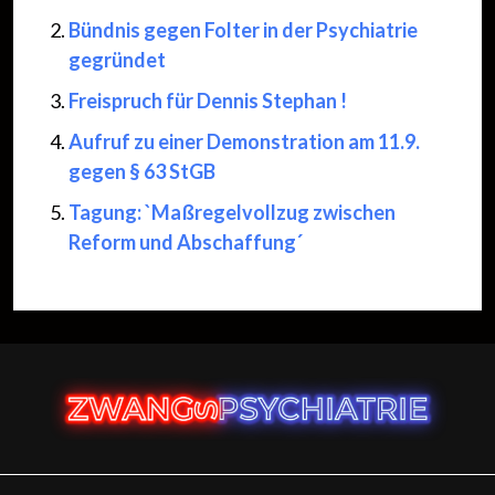
Bündnis gegen Folter in der Psychiatrie
gegründet
Freispruch für Dennis Stephan !
Aufruf zu einer Demonstration am 11.9.
gegen § 63 StGB
Tagung: `Maßregelvollzug zwischen
Reform und Abschaffung´