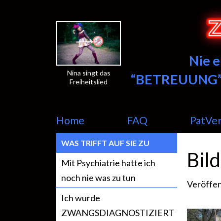
Nie 
Nina singt das
“BETREUUNG”
Freiheitslied
Home
FAQ
PatVe
WAS TRIFFT AUF SIE ZU
Bil
Mit Psychiatrie hatte ich
noch nie was zu tun
Veröffen
Ich wurde
ZWANGSDIAGNOSTIZIERT