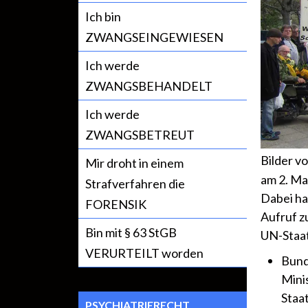
Ich bin
ZWANGSEINGEWIESEN
Ich werde
ZWANGSBEHANDELT
Ich werde
ZWANGSBETREUT
Bilder 
Mir droht in einem
am 2. Ma
Strafverfahren die
Dabei ha
FORENSIK
Aufruf z
Bin mit § 63 StGB
UN-Staat
VERURTEILT worden
Bund
Mini
Staa
PSYCHIATRIERECHT