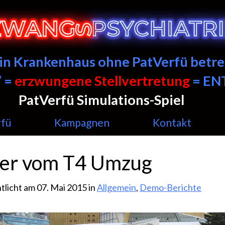
ein Krankenhaus ohne PatVerfü betre
 =
erzwungene Stellvertretung
= E
PatVerfü Simulations-Spiel
——
rfü
Kampagnen
Kontakt
der vom T4 Umzug
tlicht am 07. Mai 2015 in
Allgemein
,
Demo-Berichte