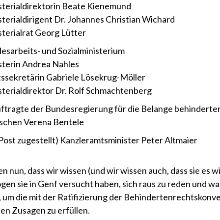
sterialdirektorin Beate Kienemund
sterialdirigent Dr. Johannes Christian Wichard
sterialrat Georg Lütter
esarbeits- und Sozialministerium
sterin Andrea Nahles
tssekretärin Gabriele Lösekrug-Möller
sterialdirektor Dr. Rolf Schmachtenberg
ftragte der Bundesregierung für die Belange behinderte
chen Verena Bentele
 Post zugestellt) Kanzleramtsminister Peter Altmaier
n nun, dass wir wissen (und wir wissen auch, dass sie es w
ogen sie in Genf versucht haben, sich raus zu reden und wa
 um die mit der Ratifizierung der Behindertenrechtskonv
n Zusagen zu erfüllen.