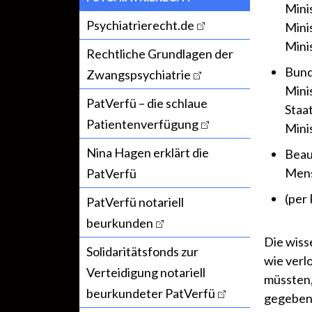
Mini
Psychiatrierecht.de
Mini
Mini
Rechtliche Grundlagen der
Bund
Zwangspsychiatrie
Mini
PatVerfü – die schlaue
Staa
Patientenverfügung
Mini
Nina Hagen erklärt die
Beau
Mens
PatVerfü
(per
PatVerfü notariell
beurkunden
Die wisse
Solidaritätsfonds zur
wie verl
Verteidigung notariell
müssten,
beurkundeter PatVerfü
gegebene