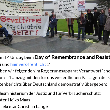
Day of Remembrance and Resis
vom T4 Umzug beim
i sind
hier veröffentlicht
.
ben wir folgenden im Regierungsapparat Verantwortlich
um T4 Umzug mit den für uns wesentlichen Passagen des 
enberichts über Deutschland demonstrativ übergeben:
esministerium der Justiz und für Verbraucherschutz:
ster Heiko Maas
tsekretär Christian Lange