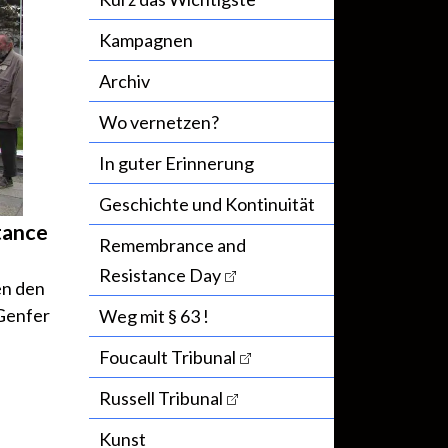
Kampagnen
Archiv
Wo vernetzen?
In guter Erinnerung
Geschichte und Kontinuität
tance
Remembrance and
Resistance Day
en den
Genfer
Weg mit § 63 !
Foucault Tribunal
Russell Tribunal
Kunst