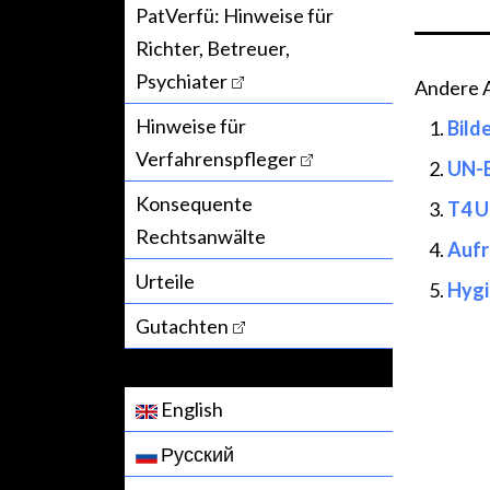
PatVerfü: Hinweise für
Richter, Betreuer,
Psychiater
Andere Ar
Hinweise für
Bild
Verfahrenspfleger
UN-B
Konsequente
T4 U
Rechtsanwälte
Aufr
Urteile
Hygi
Gutachten
English
Русский