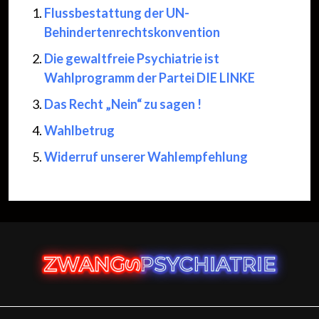
Flussbestattung der UN-
Behindertenrechtskonvention
Die gewaltfreie Psychiatrie ist
Wahlprogramm der Partei DIE LINKE
Das Recht „Nein“ zu sagen !
Wahlbetrug
Widerruf unserer Wahlempfehlung