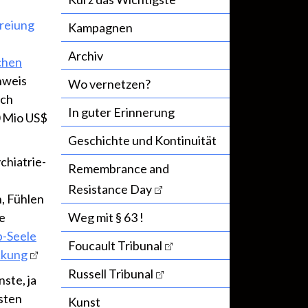
Kampagnen
Archiv
chen
hweis
Wo vernetzen?
sch
In guter Erinnerung
0 Mio US$
Geschichte und Kontinuität
chiatrie-
Remembrance and
Resistance Day
, Fühlen
e
Weg mit § 63 !
b-Seele
Foucault Tribunal
ückung
Russell Tribunal
ste, ja
hsten
Kunst