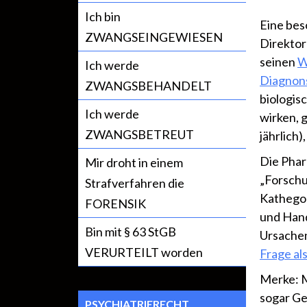
Ich bin
Eine bes
ZWANGSEINGEWIESEN
Direktor
seinen
W
Ich werde
Diagnons
ZWANGSBEHANDELT
biologis
Ich werde
wirken, 
ZWANGSBETREUT
jährlich)
Die Phar
Mir droht in einem
„Forschu
Strafverfahren die
Kathegor
FORENSIK
und Hand
Bin mit § 63 StGB
Ursachen
VERURTEILT worden
Frage al
Merke: M
sogar Ge
PSYCHIATRIERECHT