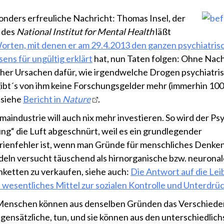
onders erfreuliche Nachricht: Thomas Insel, der
 des
National Institut for Mental Health
läßt
orten, mit denen er am 29.4.2013 den ganzen psychiatris
ens für ungültig erklärt
hat, nun Taten folgen: Ohne Nac
cher Ursachen dafür, wie irgendwelche Drogen psychiatri
gibt´s von ihm keine Forschungsgelder mehr (immerhin 10
, siehe
Bericht in
Nature
.
maindustrie will auch nix mehr investieren. So wird der Psy
ng“ die Luft abgeschnürt, weil es ein grundlegender
ienfehler ist, wenn man Gründe für menschliches Denken
eln versucht täuschend als hirnorganische bzw. neuronal
ketten zu verkaufen, siehe auch:
Die Antwort auf die Lei
s wesentliches Mittel zur sozialen Kontrolle und Unterdr
enschen können aus denselben Gründen das Verschieden
gensätzliche, tun, und sie können aus den unterschiedlic