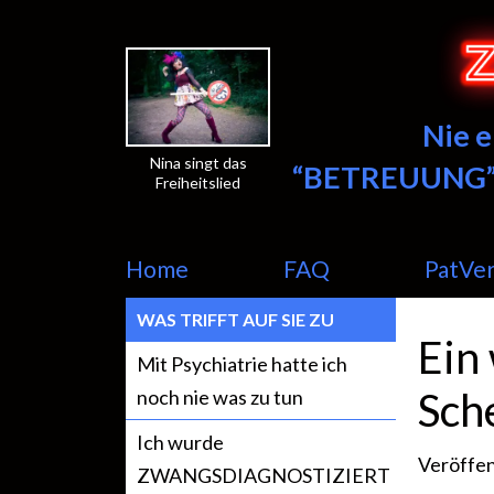
Nie 
Nina singt das
“BETREUUNG”
Freiheitslied
Home
FAQ
PatVe
WAS TRIFFT AUF SIE ZU
Ein
Mit Psychiatrie hatte ich
Sch
noch nie was zu tun
Ich wurde
Veröffen
ZWANGSDIAGNOSTIZIERT