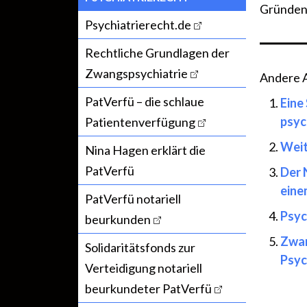
Gründen 
Psychiatrierecht.de
Rechtliche Grundlagen der
Zwangspsychiatrie
Andere Ar
PatVerfü – die schlaue
Eine
psyc
Patientenverfügung
Weit
Nina Hagen erklärt die
PatVerfü
Der 
eine
PatVerfü notariell
Psyc
beurkunden
Zwan
Solidaritätsfonds zur
Psyc
Verteidigung notariell
beurkundeter PatVerfü