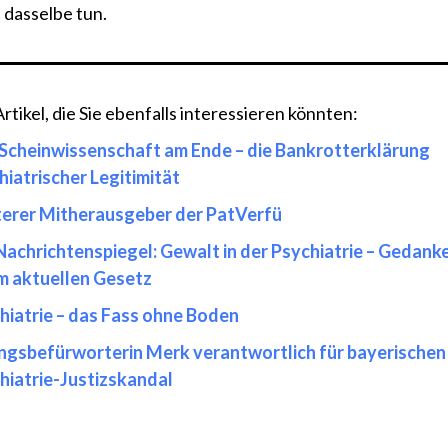
dasselbe tun.
tikel, die Sie ebenfalls interessieren könnten:
 Scheinwissenschaft am Ende – die Bankrotterklärung
hiatrischer Legitimität
erer Mitherausgeber der PatVerfü
Nachrichtenspiegel: Gewalt in der Psychiatrie – Gedank
m aktuellen Gesetz
hiatrie – das Fass ohne Boden
gsbefürworterin Merk verantwortlich für bayerischen
hiatrie-Justizskandal