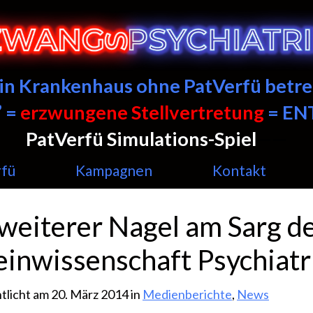
ein Krankenhaus ohne PatVerfü betre
 =
erzwungene Stellvertretung
= E
PatVerfü Simulations-Spiel
——
rfü
Kampagnen
Kontakt
 weiterer Nagel am Sarg d
einwissenschaft Psychiatr
tlicht am 20. März 2014 in
Medienberichte
,
News