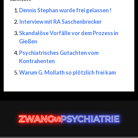
Dennis Stephan wurde frei gelassen !
Interview mit RA Saschenbrecker
Skandalöse Vorfälle vor dem Prozess in
Gießen
Psychiatrisches Gutachten vom
Kontrahenten
Warum G. Mollath so plötzlich frei kam