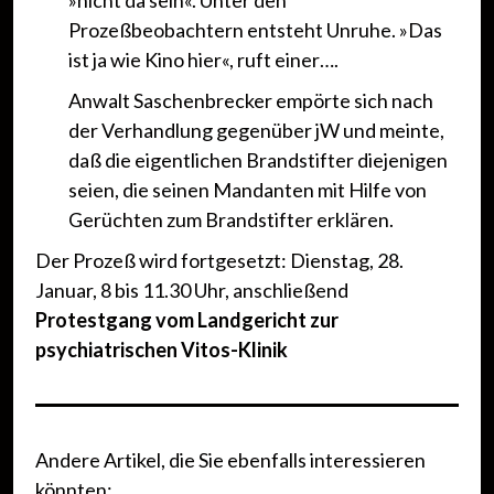
»nicht da sein«. Unter den
Prozeßbeobachtern entsteht Unruhe. »Das
ist ja wie Kino hier«, ruft einer….
Anwalt Saschenbrecker empörte sich nach
der Verhandlung gegenüber jW und meinte,
daß die eigentlichen Brandstifter diejenigen
seien, die seinen Mandanten mit Hilfe von
Gerüchten zum Brandstifter erklären.
Der Prozeß wird fortgesetzt: Dienstag, 28.
Januar, 8 bis 11.30 Uhr, anschließend
Protestgang vom Landgericht zur
psychiatrischen Vitos-Klinik
Andere Artikel, die Sie ebenfalls interessieren
könnten: