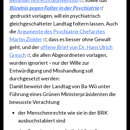
Behindertenrechtskonvention
, sowie das
Bündnis gegen Folter in der Psychiatrie
gedruckt vorlagen, will ein psychiatrisch
gleichgeschalteter Landtag foltern lassen. Auch
die
Argumente des Psychiatrie Chefarztes
Martin Zinkler
, dass es besser ohne Gewalt
geht, und der
offene Brief von Dr. Hans Ulrich
Gresch
, die allen Abgeordneten vorlagen,
wurden ignoriert – nur der Wille zur
Entwürdigung und Misshandlung soll
durchgesetzt werden:
Damit beweist der Landtag von Ba-Wü unter
Führung eines Grünen Ministerpräsidenten die
bewusste Verachtung
der Menschenrechte wie sie in der BRK
ausbuchstabiert sind