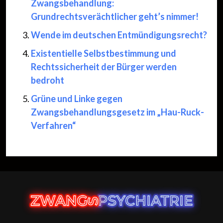
Zwangsbehandlung:
Grundrechtsverächtlicher geht’s nimmer!
Wende im deutschen Entmündigungsrecht?
Existentielle Selbstbestimmung und
Rechtssicherheit der Bürger werden
bedroht
Grüne und Linke gegen
Zwangsbehandlungsgesetz im „Hau-Ruck-
Verfahren“