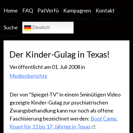
Home
FAQ
PatVerfü
Kampagnen
Kontakt
Suche
Deutsch
Der Kinder-Gulag in Texas!
Veröffentlicht am 01. Juli 2008 in
Medienberichte
Der von “Spiegel-TV” in einem 5minütigen Video
gezeigte Kinder-Gulag zur psychiatrischen
Zwangsbehandlung kann nur noch als offene
Faschisierung bezeichnet werden:
Boot Camp:
Knast für 11 bis 17-Jährige in Texas
.